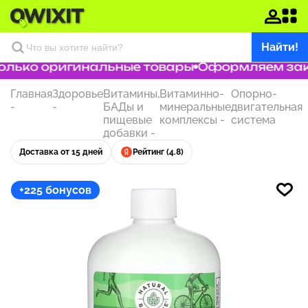
Найти!
лько оригинальные товары
Оформляем заказ
Главная
Здоровье
Витамины,
Витаминно-
Опорно-
-
-
БАДы и
минеральные
двигательная
пищевые
комплексы
-
система
добавки
-
Доставка от 15 дней
Рейтинг (4.8)
+225 бонусов