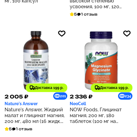
мг, 100 капсул
высокой степенью
усвоения, 100 мг, 120
таблеток
5
1 отзыв
Доставка 199 р.
Доставка 199 р.
2 005 ₽
2 336 ₽
201
234
Nature's Answer
NeoCell
Nature's Answer, Жидкий
NOW Foods, Глицинат
малат и глицинат магния,
магния, 200 мг, 180
200 мг, 480 мл (16 жидк.
таблеток (100 мг на
Унций)
таблетку)
5
1 отзыв