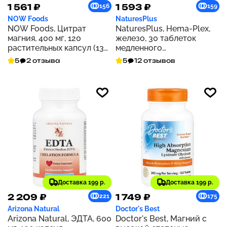
1 561 ₽
1 593 ₽
156
159
NOW Foods
NaturesPlus
NOW Foods, Цитрат
NaturesPlus, Hema-Plex,
магния, 400 мг, 120
железо, 30 таблеток
растительных капсул (133
медленного
мг на капсулу)
высвобождения
5
2 отзыва
5
12 отзывов
Доставка 199 р.
Доставка 199 р.
2 209 ₽
1 749 ₽
221
175
Arizona Natural
Doctor's Best
Arizona Natural, ЭДТА, 600
Doctor's Best, Магний с