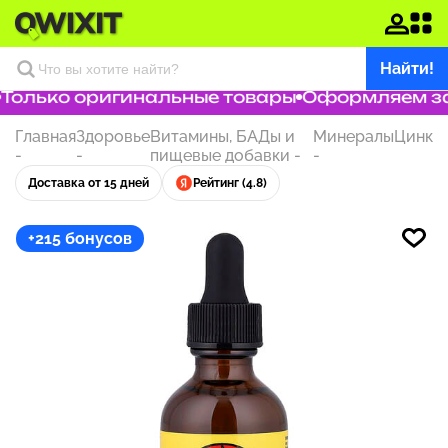
Найти!
олько оригинальные товары
Оформляем зака
Главная
Здоровье
Витамины, БАДы и
Минералы
Цинк
-
-
пищевые добавки
-
-
Доставка от 15 дней
Рейтинг (4.8)
+215 бонусов