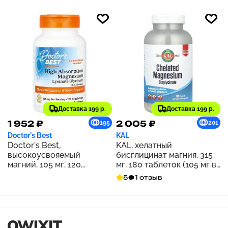
Доставка 199 р.
Доставка 199 р.
1 952 ₽
2 005 ₽
195
201
Doctor's Best
KAL
Doctor's Best,
KAL, хелатный
высокоусвояемый
бисглицинат магния, 315
магний, 105 мг, 120
мг, 180 таблеток (105 мг в
растительных капсул (52,5
1 таблетке)
5
1 отзыв
мг в 1 капсуле)