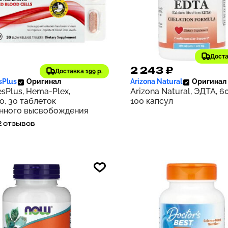
Доста
8 ₽
2 243 ₽
162
Доставка 199 р.
sPlus
Оригинал
Arizona Natural
Оригинал
sPlus, Hema-Plex,
Arizona Natural, ЭДТА, 60
о, 30 таблеток
100 капсул
нного высвобождения
2 отзывов