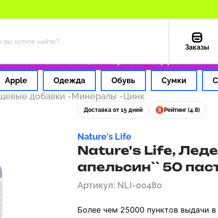
Заказы
 за 1 час
Оплата картой РФ
Доставка из С
Apple
Одежда
Обувь
Сумки
С
ищевые добавки
-
Минералы
-
Цинк
Доставка от 15 дней
Рейтинг (4.8)
Nature's Life
Nature's Life, Лед
апельсин`` 50 пас
Артикул: NLI-00480
Более чем 25000 пунктов выдачи в