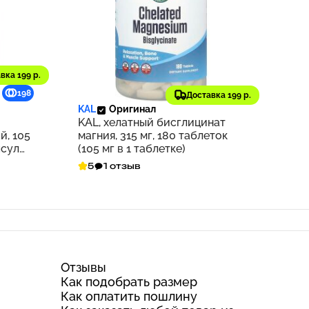
вка 199 р.
2 036 ₽
198
204
Доставка 199 р.
KAL
Оригинал
KAL, хелатный бисглицинат
й, 105
магния, 315 мг, 180 таблеток
псул
(105 мг в 1 таблетке)
5
1 отзыв
Отзывы
Как подобрать размер
Как оплатить пошлину