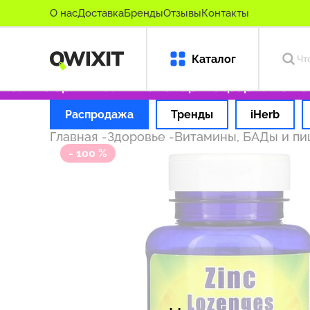
О нас
Доставка
Бренды
Отзывы
Контакты
Каталог
лько оригинальные товары
Оформляем заказ
Распродажа
Тренды
iHerb
Главная
-
Здоровье
-
Витамины, БАДы и п
- 100 %