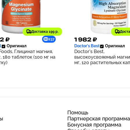
Доставка 199 р.
Доста
2 ₽
1 982 ₽
237
l
Оригинал
Doctor's Best
Оригинал
oods, Глицинат магния,
Doctor's Best,
, 180 таблеток (100 мг на
высокоусвояемый магни
тку)
мг, 120 растительных ка
(52,5 мг в 1 капсуле)
Помощь
ты
Партнерская программа
Бонусная программа