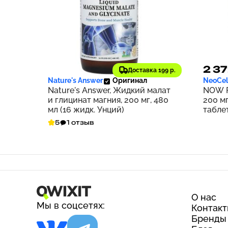
2 036 ₽
2 37
204
Доставка 199 р.
Nature's Answer
Оригинал
NeoCel
Nature's Answer, Жидкий малат
NOW F
и глицинат магния, 200 мг, 480
200 мг
мл (16 жидк. Унций)
табле
5
1 отзыв
О нас
Мы в соцсетях:
Контак
Бренды