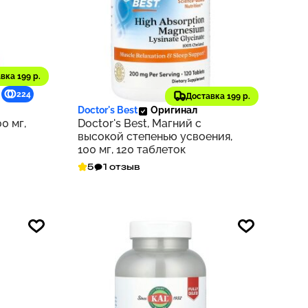
вка 199 р.
1 776 ₽
224
178
Доставка 199 р.
Doctor's Best
Оригинал
0 мг,
Doctor's Best, Магний с
высокой степенью усвоения,
100 мг, 120 таблеток
5
1 отзыв