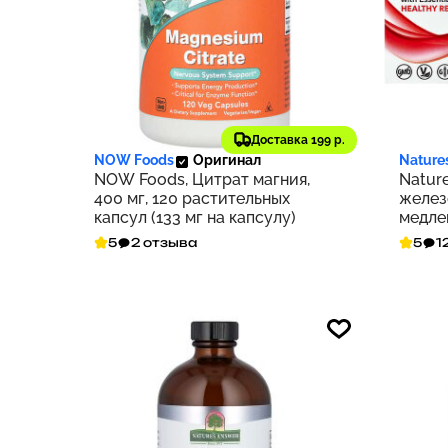
1 585 ₽
1 61
159
Доставка 199 р.
NOW Foods
Оригинал
Nature
NOW Foods, Цитрат магния,
Nature
400 мг, 120 растительных
желез
капсул (133 мг на капсулу)
медле
5
2 отзыва
5
1