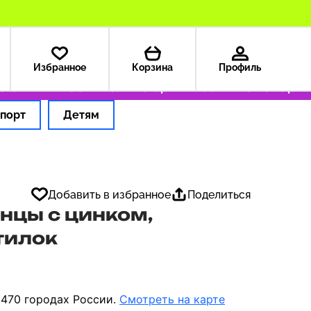
Избранное
Корзина
Профиль
ША — 199 ₽
Только оригинальные товары
Оф
порт
Детям
Добавить в избранное
Поделиться
енцы с цинком,
тилок
 470 городах России.
Смотреть на карте