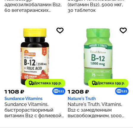
аденозилкобаламин В12,
(витамин B12), 5000 мкг,
60 вегетарианских
30 таблеток
пастилок
Доставка 199 р.
Доставка 199 р.
1 108 ₽
1 208 ₽
111
121
Sundance Vitamins
Nature's Truth
Sundance Vitamins,
Nature's Truth, Vitamins,
быстрорастворимый
B12 с замедленным
витамин B12 с фолиевой
высвобождением, 1000
кислотой, с натуральным
мкг, 75 таблеток
ягодным вкусом, 60
быстрорастворимых