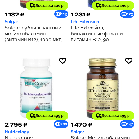
Доставка 199 р.
Доставка 199 р.
1 132 ₽
1 231 ₽
113
123
Solgar
Life Extension
Solgar, сублингвальный
Life Extension,
метилкобаламин
биоактивные фолат и
(витамин B12), 1000 мкг,
витамин B12, 90
60 капсул
вегетарианских капсул
Доставка 199 р.
Доставка 199 р.
2 795 ₽
1 470 ₽
280
147
Nutricology
Solgar
Nutricology,
Solgar, Метилкобаламин