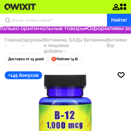
Найти!
олько оригинальные товары
Оформляем зака
Главная
Здоровье
Витамины, БАДы
Витамины
Витамин
-
-
и пищевые
-
B12
добавки
-
Доставка от 15 дней
Рейтинг (4.8)
+145 бонусов