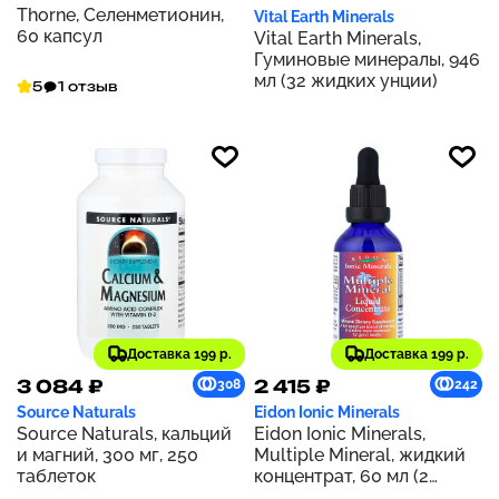
Thorne, Селенметионин,
Vital Earth Minerals
60 капсул
Vital Earth Minerals,
Гуминовые минералы, 946
мл (32 жидких унции)
5
1 отзыв
Доставка 199 р.
Доставка 199 р.
3 084 ₽
2 415 ₽
308
242
Source Naturals
Eidon Ionic Minerals
Source Naturals, кальций
Eidon Ionic Minerals,
и магний, 300 мг, 250
Multiple Mineral, жидкий
таблеток
концентрат, 60 мл (2
унции)