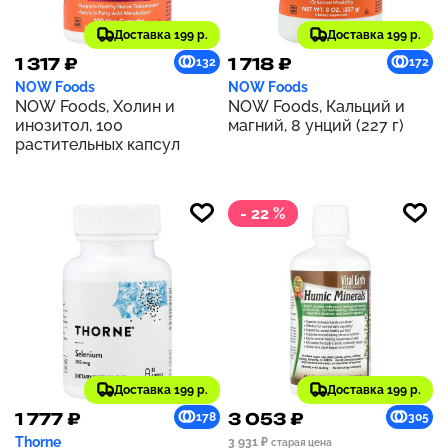
Доставка 199 р.
Доставка 199 р.
1 317 ₽
1 718 ₽
132
172
NOW Foods
NOW Foods
NOW Foods, Холин и
NOW Foods, Кальций и
инозитол, 100
магний, 8 унций (227 г)
растительных капсул
- 22 %
Доставка 199 р.
Доставка 199 р.
1 777 ₽
3 053 ₽
178
305
Thorne
3 931 ₽
старая цена