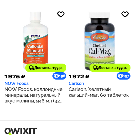
Доставка 199 р.
Доставка 199 р.
1 975 ₽
1 972 ₽
198
197
NOW Foods
Carlson
NOW Foods, коллоидные
Carlson, Хелатный
минералы, натуральный
кальций-маг, 60 таблеток
вкус малины, 946 мл (32
жидк. унции)