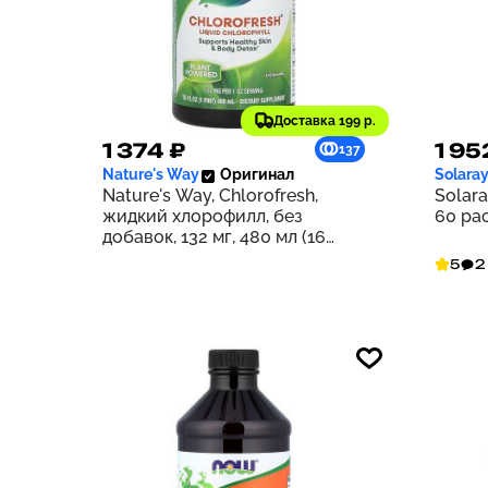
Доставка 199 р.
1 374 ₽
1 95
137
Nature's Way
Оригинал
Solara
Nature's Way, Chlorofresh,
Solara
жидкий хлорофилл, без
60 ра
добавок, 132 мг, 480 мл (16
жидк. унций)
5
2