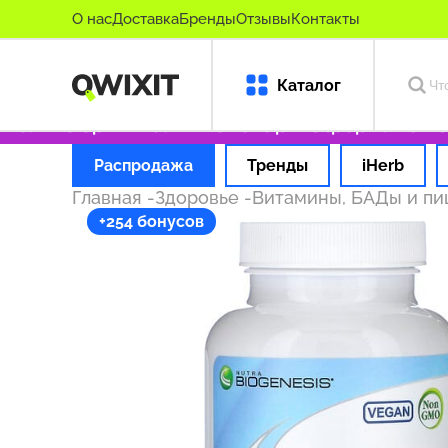
О нас
Доставка
Бренды
Отзывы
Контакты
Каталог
лько оригинальные товары
Оформляем заказ
Распродажа
Тренды
iHerb
Главная
-
Здоровье
-
Витамины, БАДы и п
+254 бонусов