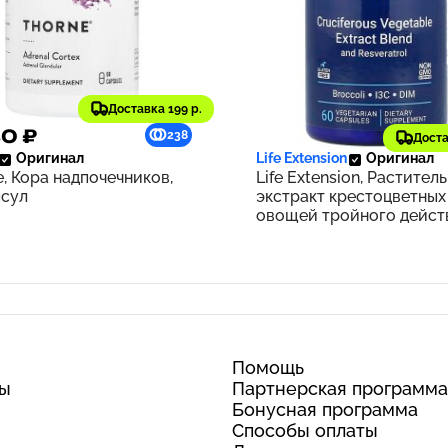
Доставка 199 р.
80 ₽
2 807 ₽
238
Доста
Оригинал
Life Extension
Оригинал
e, Кора надпочечников,
Life Extension, Растител
псул
экстракт крестоцветных
овощей тройного дейст
ресвератролом, 60
вегетарианских капсул
Помощь
ты
Партнерская программа
Бонусная программа
Способы оплаты