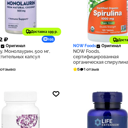
Доставка 199 р.
2 ₽
1 692 ₽
195
Доста
y
Оригинал
NOW Foods
Оригинал
y, Монолаурин, 500 мг,
NOW Foods,
стительных капсул
сертифицированная
органическая спирулина
двойная сила действия, 
 отзыва
5
1 отзыв
мг, 120 таблеток