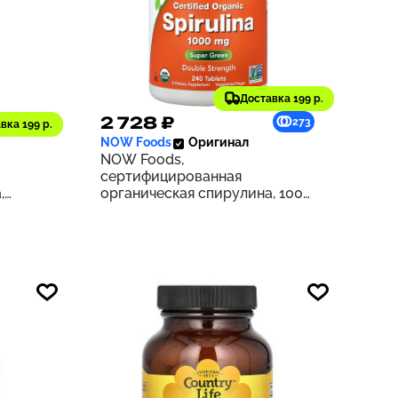
Доставка 199 р.
2 728 ₽
169
273
вка 199 р.
NOW Foods
Оригинал
NOW Foods,
сертифицированная
,
органическая спирулина, 1000
1000
мг, 240 таблеток