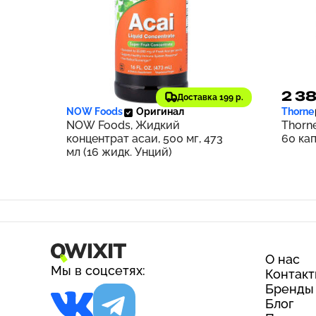
2 009 ₽
2 3
201
Доставка 199 р.
NOW Foods
Оригинал
Thorne
NOW Foods, Жидкий
Thorn
концентрат асаи, 500 мг, 473
60 ка
мл (16 жидк. Унций)
О нас
Мы в соцсетях:
Контак
Бренды
Блог