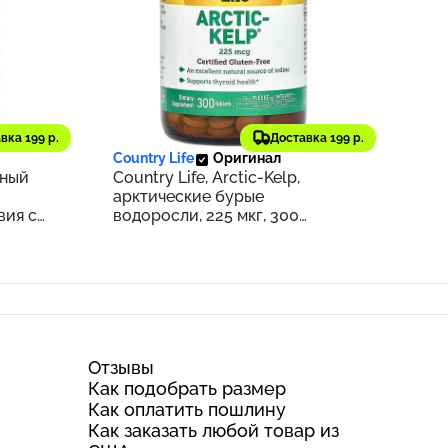
2 037 ₽
281
204
вка 199 р.
Доставка 199 р.
Country Life
Оригинал
ьный
Country Life, Arctic-Kelp,
арктические бурые
вия с
водоросли, 225 мкг, 300
таблеток
Отзывы
Как подобрать размер
Как оплатить пошлину
Как заказать любой товар из