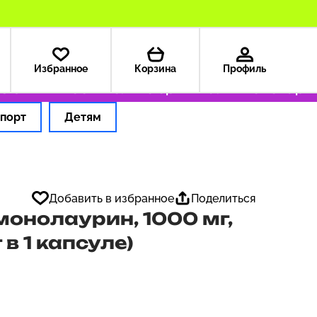
Избранное
Корзина
Профиль
ША — 199 ₽
Только оригинальные товары
Оф
порт
Детям
Добавить в избранное
Поделиться
 монолаурин, 1000 мг,
 в 1 капсуле)