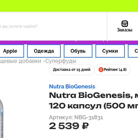
Заказы
 за 1 час
Оплата картой РФ
Доставка из С
Apple
Одежда
Обувь
Сумки
С
ищевые добавки
-
Суперфуды
Доставка от 15 дней
Рейтинг (4.8)
Nutra BioGenesis
Nutra BioGenesis,
120 капсул (500 мг
Артикул: NBG-31831
2 539 ₽