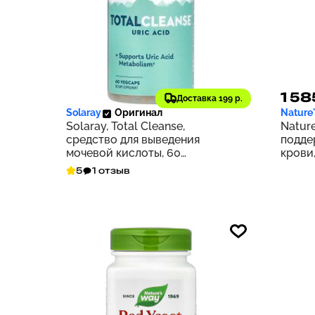
3 456 ₽
1 58
346
Доставка 199 р.
Solaray
Оригинал
Nature
Solaray, Total Cleanse,
Nature
средство для выведения
подде
мочевой кислоты, 60
крови,
растительных капсул
5
1 отзыв