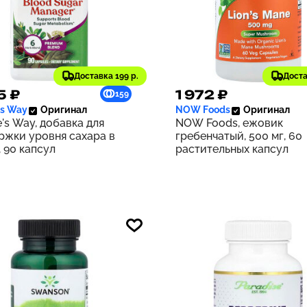
Доставка 199 р.
Доста
5 ₽
1 972 ₽
159
's Way
Оригинал
NOW Foods
Оригинал
's Way, добавка для
NOW Foods, ежовик
ржки уровня сахара в
гребенчатый, 500 мг, 60
 90 капсул
растительных капсул