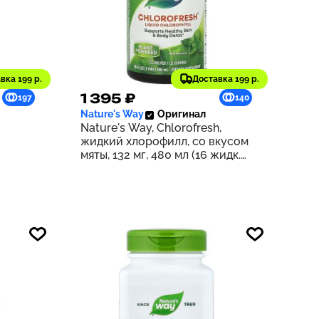
вка 199 р.
Доставка 199 р.
1 395 ₽
197
140
Nature's Way
Оригинал
Nature's Way, Chlorofresh,
жидкий хлорофилл, со вкусом
мяты, 132 мг, 480 мл (16 жидк.
унций) (132 мг в 2 ст. л.)