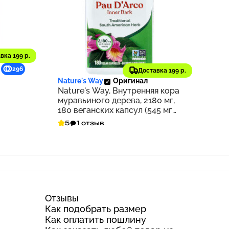
вка 199 р.
1 688 ₽
296
169
Доставка 199 р.
Nature's Way
Оригинал
Nature's Way, Внутренняя кора
муравьиного дерева, 2180 мг,
180 веганских капсул (545 мг
на капсулу)
5
1 отзыв
Отзывы
Как подобрать размер
Как оплатить пошлину