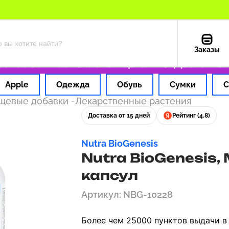
Заказы
з за 1 час
Оплата картой РФ
Доставка из 
Apple
Одежда
Обувь
Сумки
С
ищевые добавки
-
Лекарственные растения
Доставка от 15 дней
Рейтинг (4.8)
Nutra BioGenesis
Nutra BioGenesis, M
капсул
Артикул: NBG-10228
Более чем 25000 пунктов выдачи в