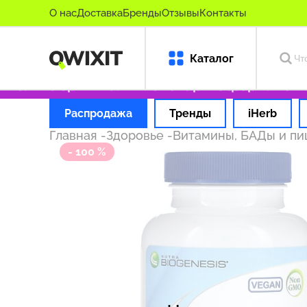
О нас
Доставка
Бренды
Отзывы
Контакты
Каталог
олько оригинальные товары
Оформляем зака
Распродажа
Тренды
iHerb
Главная
-
Здоровье
-
Витамины, БАДы и п
- 100 %