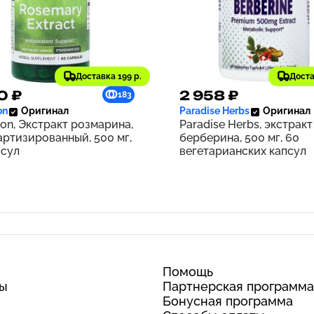
Доставка 199 р.
Доста
0 ₽
2 958 ₽
183
on
Оригинал
Paradise Herbs
Оригинал
on, Экстракт розмарина,
Paradise Herbs, экстракт
артизированный, 500 мг,
берберина, 500 мг, 60
псул
вегетарианских капсул
Помощь
ты
Партнерская программа
Бонусная программа