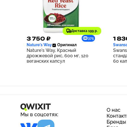
Доставка 199 р.
3 750 ₽
1 83
375
Nature's Way
Оригинал
Swans
Nature's Way, Красный
Swans
дрожжевой рис, 600 мг, 120
станд
веганских капсул
60 ка
О нас
Мы в соцсетях:
Контак
Бренды