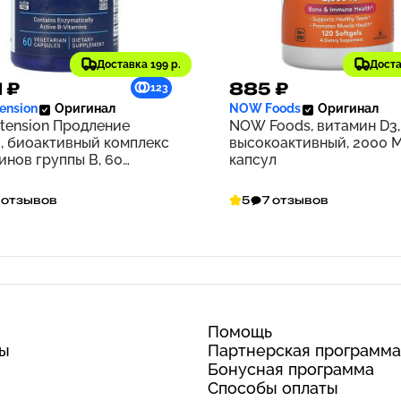
Доставка 199 р.
Доста
1 ₽
885 ₽
123
tension
Оригинал
NOW Foods
Оригинал
xtension Продление
NOW Foods, витамин D3,
, биоактивный комплекс
высокоактивный, 2000 М
инов группы В, 60
капсул
арианских капсул
 отзывов
5
7 отзывов
Помощь
ты
Партнерская программа
Бонусная программа
Способы оплаты