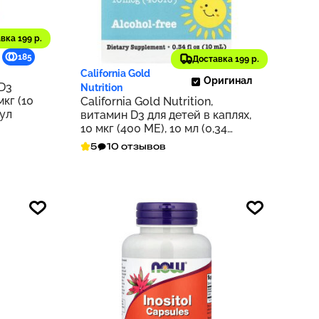
вка 199 р.
1 059 ₽
185
106
Доставка 199 р.
California Gold
Оригинал
 D3
Nutrition
кг (10
California Gold Nutrition,
сул
витамин D3 для детей в каплях,
10 мкг (400 МЕ), 10 мл (0,34
жидк. унции)
5
10 отзывов