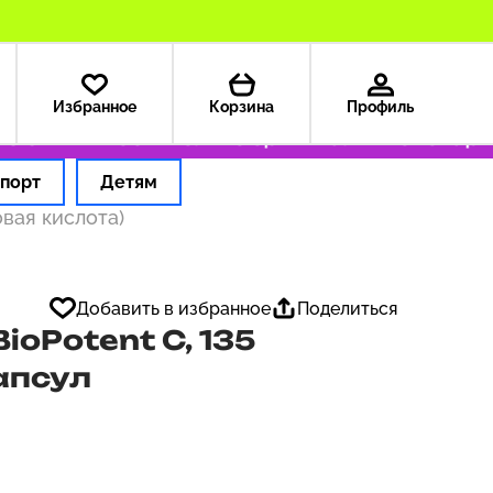
Избранное
Корзина
Профиль
США — 199 ₽
Только оригинальные товары
Оф
порт
Детям
вая кислота)
Добавить в избранное
Поделиться
BioPotent C, 135
апсул