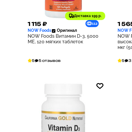
Доставка 199 р.
1 115 ₽
1 56
112
NOW Foods
Оригинал
NOW F
NOW Foods Витамин D-3, 5000
NOW F
МЕ, 120 мягких таблеток
высок
мкг (5
табле
5
5 отзывов
5
3