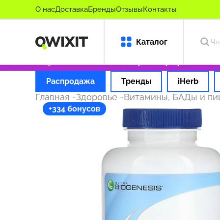
О нас
Доставка
Бренды
Отзывы
Контакты
Каталог
олько оригинальные товары
Оформляем зака
Распродажа
Тренды
iHerb
Главная
-
Здоровье
-
Витамины, БАДы и п
+334 бонусов