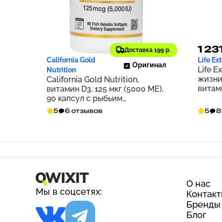
950 ₽
1 23
95
Доставка 199 р.
California Gold
Life Ex
Оригинал
Life E
Nutrition
жизни
California Gold Nutrition,
витам
витамин D3, 125 мкг (5000 МЕ),
вегет
90 капсул с рыбьим
желатином
5
6 отзывов
5
8
О нас
Мы в соцсетях:
Контак
Бренды
Блог