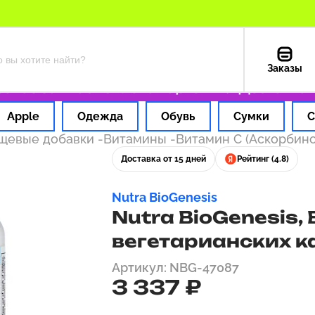
Заказы
з за 1 час
Оплата картой РФ
Доставка из 
Apple
Одежда
Обувь
Сумки
С
ищевые добавки
-
Витамины
-
Витамин С (Аскорбино
Доставка от 15 дней
Рейтинг (4.8)
Nutra BioGenesis
Nutra BioGenesis, 
вегетарианских к
Артикул: NBG-47087
3 337 ₽