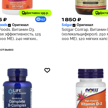
Доставка 199 р.
Доста
5 ₽
1 850 ₽
157
oods
Оригинал
Solgar
Оригинал
oods, Витамин D3,
Solgar Солгар, Витамин
ая эффективность, 125
(холекальциферол), 250 м
000 МЕ), 240 мягких
000 МЕ), 120 мягких кап
ток
 отзыва