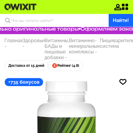
Найти!
ко оригинальные товары
Оформляем заказ з
Главная
Здоровье
Витамины,
Витаминно-
Пищеварител
-
-
БАДы и
минеральные
система
пищевые
комплексы
-
добавки
-
Доставка от 15 дней
Рейтинг (4.8)
+735 бонусов