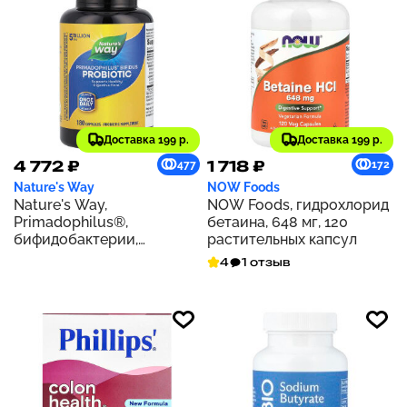
Доставка 199 р.
Доставка 199 р.
4 772 ₽
1 718 ₽
477
172
Nature's Way
NOW Foods
Nature's Way,
NOW Foods, гидрохлорид
Primadophilus®,
бетаина, 648 мг, 120
бифидобактерии,
растительных капсул
пробиотик, 5 млрд КОЕ,
4
1 отзыв
180 капсул