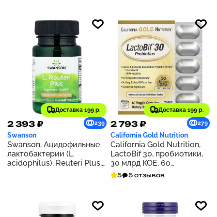
капсул
мандарина, 30 таблеток
Доставка 199 р.
Доставка 199 р.
2 393 ₽
2 793 ₽
239
279
Swanson
California Gold Nutrition
Swanson, Ацидофильные
California Gold Nutrition,
лактобактерии (L.
LactoBif 30, пробиотики,
acidophilus), Reuteri Plus,
30 млрд КОЕ, 60
30 вегетарианских капсул
растительных капсул
5
5 отзывов
для ЭМБО