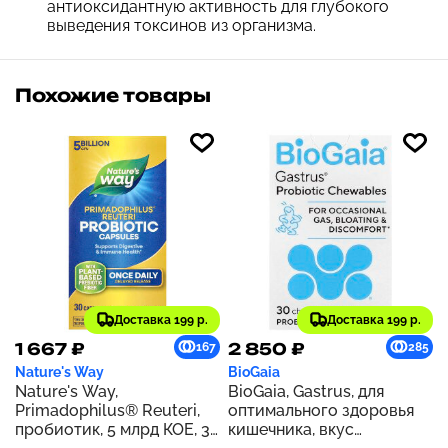
антиоксидантную активность для глубокого
выведения токсинов из организма.
Похожие товары
Доставка 199 р.
Доставка 199 р.
1 667 ₽
2 850 ₽
167
285
Nature's Way
BioGaia
Nature's Way,
BioGaia, Gastrus, для
Primadophilus® Reuteri,
оптимального здоровья
пробиотик, 5 млрд КОЕ, 30
кишечника, вкус