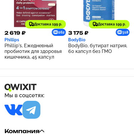
Доставка 199 р.
Доставка 199 р.
2 619 ₽
3 175 ₽
262
318
Phillips
BodyBio
Phillip's, Ежедневный
BodyBio, бутират натрия,
пробиотик для здоровья
60 капсул без ГМО
кишечника, 45 капсул
Мы в соцсетях:
Компания