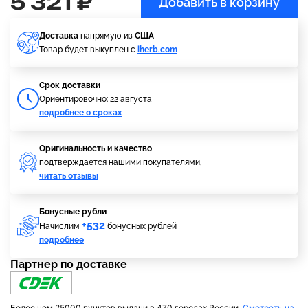
5 321 ₽
Добавить в корзину
Доставка
напрямую из
США
Товар будет выкуплен с
iherb.com
Cрок доставки
Ориентировочно: 22 августа
подробнее о сроках
Оригинальность и качество
подтверждается нашими покупателями,
читать отзывы
Бонусные рубли
+532
Начислим
бонусных рублей
подробнее
Партнер по доставке
Более чем 25000 пунктов выдачи в 470 городах России.
Смотреть на