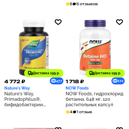
30 вегетарианских капсул
растительных капсул
5
5 отзывов
для ЭМБО
Доставка 199 р.
Доставка 199 р.
4 772 ₽
1 718 ₽
477
172
Nature's Way
NOW Foods
Nature's Way,
NOW Foods, гидрохлорид
Primadophilus®,
бетаина, 648 мг, 120
бифидобактерии,
растительных капсул
пробиотик, 5 млрд КОЕ,
4
1 отзыв
180 капсул