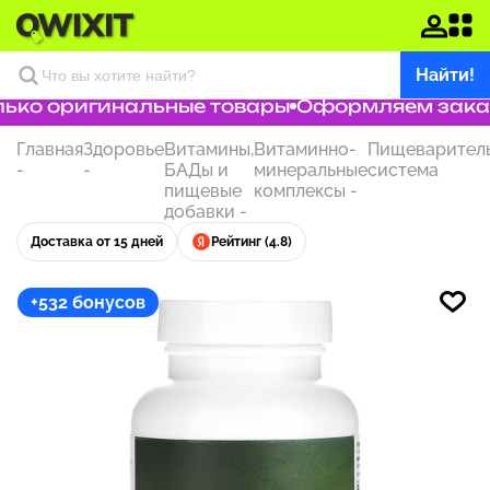
Найти!
ко оригинальные товары
Оформляем заказ з
Главная
Здоровье
Витамины,
Витаминно-
Пищеварител
-
-
БАДы и
минеральные
система
пищевые
комплексы
-
добавки
-
Доставка от 15 дней
Рейтинг (4.8)
+532 бонусов