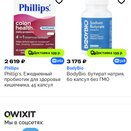
Доставка 199 р.
Доставка 199 р.
2 619 ₽
3 175 ₽
262
318
Phillips
BodyBio
Phillip's, Ежедневный
BodyBio, бутират натрия,
пробиотик для здоровья
60 капсул без ГМО
кишечника, 45 капсул
Мы в соцсетях: