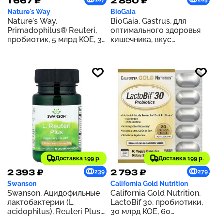
1 667 ₽
2 850 ₽
Nature's Way
BioGaia
Nature's Way,
BioGaia, Gastrus, для
Primadophilus® Reuteri,
оптимального здоровья
пробиотик, 5 млрд КОЕ, 30
кишечника, вкус
капсул
мандарина, 30 таблеток
Доставка 199 р.
Доставка 199 р.
2 393 ₽
2 793 ₽
239
279
Swanson
California Gold Nutrition
Swanson, Ацидофильные
California Gold Nutrition,
лактобактерии (L.
LactoBif 30, пробиотики,
acidophilus), Reuteri Plus,
30 млрд КОЕ, 60