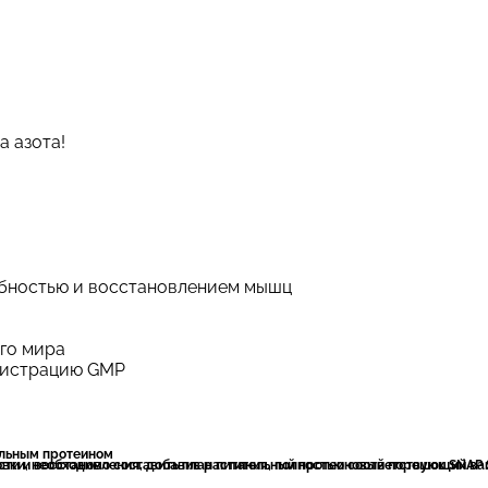
а азота!
обностью и восстановлением мышц
го мира
гистрацию GMP
ельным протеином
ю соответствующий вашим целям. Перестаньте сомневаться, получаете ли вы достаточно белка для повышения производительности и восстановления