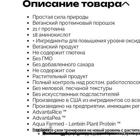
Описание товара
Простая сила природы
Веганский протеиновый порошок
21 г протеина
18 аминокислот
+ Ингредиенты для повышения уровня оксид
Веганский продукт
Не содержит глютена
Без ГМО
Без добавленного сахара
Не содержит сои
Растительный продукт
Полный контроль над ростом, работоспос
Без меловой, песчаной текстуры
Без искусственных подсластителей
Произведено в США из ингредиентов со все
Произведено на предприятии, имеющем ре
AdvantaRice ™
AdvantaPea ™
Aqua Farmed - Lentein Plant Protein ™
®
Lentein
Поднимите свои тренировки на новый уровень с растит
Способствует росту мышц
Оптимизирует силу и производительность
Утоляет голод
Минимизирует время восстановления
Чтобы получить максимум удовольствия от тренировки, необходимо составить план питания, полность