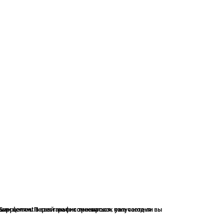
, добавив растительный протеиновый порошок SNAP Supplement в свой график тренировок уже сегодня.