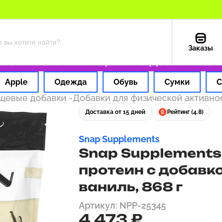
Заказы
 1 час
Оплата картой РФ
Доставка из США 
Apple
Одежда
Обувь
Сумки
С
ищевые добавки
-
Добавки для физической активно
Доставка от 15 дней
Рейтинг (4.8)
Snap Supplements
Snap Supplements
протеин с добавко
ваниль, 868 г
Артикул: NPP-25345
4 473 ₽