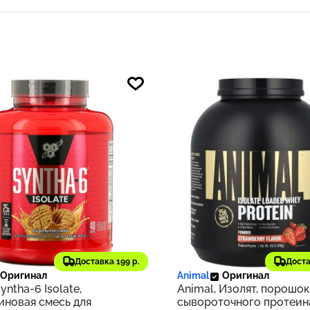
80 ₽
7 965 ₽
958
Доставка 199 р.
Доста
Оригинал
Animal
Оригинал
yntha-6 Isolate,
Animal, Изолят, порошок
иновая смесь для
сывороточного протеин