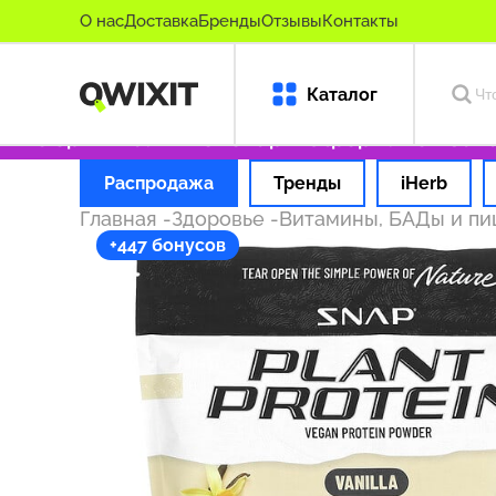
О нас
Доставка
Бренды
Отзывы
Контакты
Каталог
о оригинальные товары
Оформляем заказ за
Распродажа
Тренды
iHerb
Главная
-
Здоровье
-
Витамины, БАДы и п
+447 бонусов