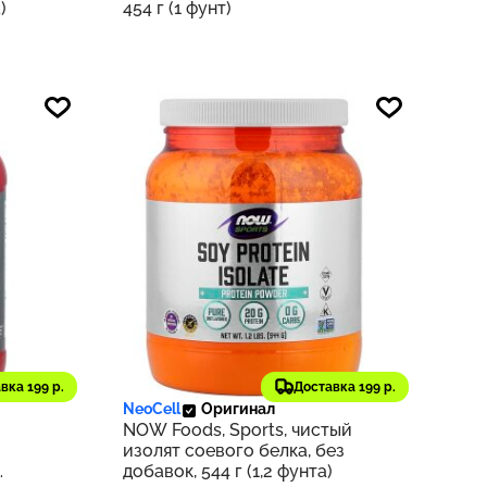
)
454 г (1 фунт)
2 535 ₽
564
254
вка 199 р.
Доставка 199 р.
NeoCell
Оригинал
NOW Foods, Sports, чистый
изолят соевого белка, без
добавок, 544 г (1,2 фунта)