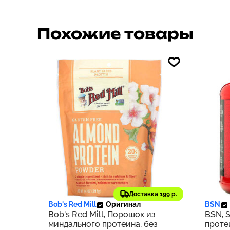
Похожие товары
2 164 ₽
9 5
216
Доставка 199 р.
Bob's Red Mill
Оригинал
BSN
Bob's Red Mill, Порошок из
BSN, S
миндального протеина, без
проте