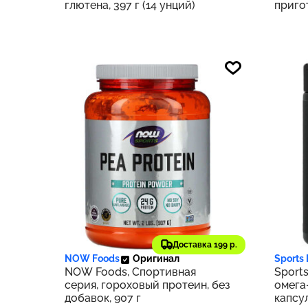
глютена, 397 г (14 унций)
приго
печен
1,82 к
3 405 ₽
3 25
341
Доставка 199 р.
NOW Foods
Оригинал
Sports
NOW Foods, Спортивная
Sport
серия, гороховый протеин, без
омега-
добавок, 907 г
капсу