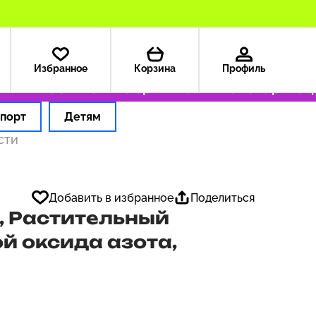
Избранное
Корзина
Профиль
— 199 ₽
Только оригинальные товары
Оформ
порт
Детям
сти
Добавить в избранное
Поделиться
, Растительный
й оксида азота,