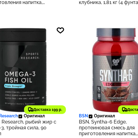
товления напитка,
клубника, 1,81 кг (4 фунта
ье с арахисовой пастой,
г (4,02 фунта)
0 ₽
5 637 ₽
325
Доставка 199 р.
Доста
 Research
Оригинал
BSN
Оригинал
s Research, рыбий жир с
BSN, Syntha-6 Edge,
3, тройная сила, 90
протеиновая смесь для
л
приготовления напитка,