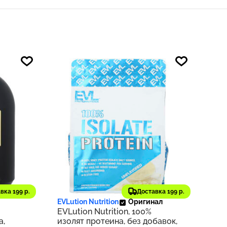
3 253 ₽
797
325
вка 199 р.
Доставка 199 р.
EVLution Nutrition
Оригинал
EVLution Nutrition, 100%
а,
изолят протеина, без добавок,