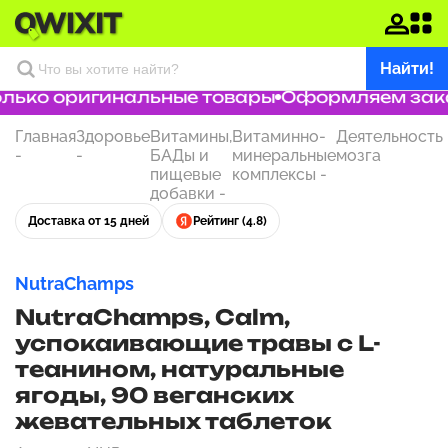
Найти!
ько оригинальные товары
Оформляем заказ 
Главная
Здоровье
Витамины,
Витаминно-
Деятельность
-
-
БАДы и
минеральные
мозга
пищевые
комплексы
-
добавки
-
Доставка от 15 дней
Рейтинг (4.8)
NutraChamps
NutraChamps, Calm,
успокаивающие травы с L-
теанином, натуральные
ягоды, 90 веганских
жевательных таблеток