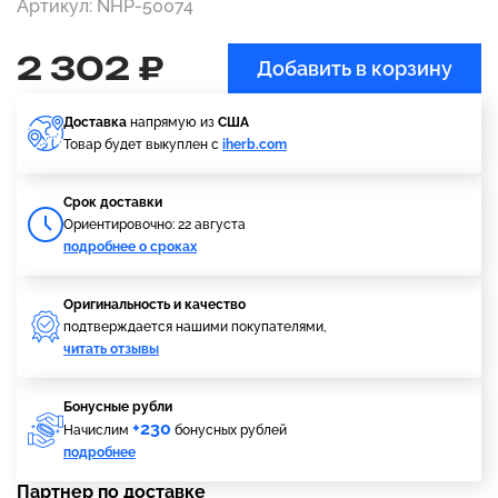
Артикул: NHP-50074
2 302 ₽
Добавить в корзину
Доставка
напрямую из
США
Товар будет выкуплен с
iherb.com
Cрок доставки
Ориентировочно: 22 августа
подробнее о сроках
Оригинальность и качество
подтверждается нашими покупателями,
читать отзывы
Бонусные рубли
+230
Начислим
бонусных рублей
подробнее
Партнер по доставке