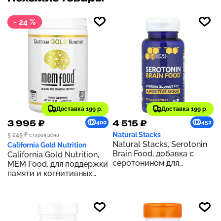
- 24 %
Доставка 199 р.
Доставка 199 р.
3 995 ₽
4 515 ₽
400
452
Natural Stacks
5 245 ₽
старая цена
Natural Stacks, Serotonin
California Gold Nutrition
Brain Food, добавка с
California Gold Nutrition,
серотонином для
MEM Food, для поддержки
здоровья мозга, 60
памяти и когнитивных
веганских капсул
функций, 510 г (1,12 фунта)