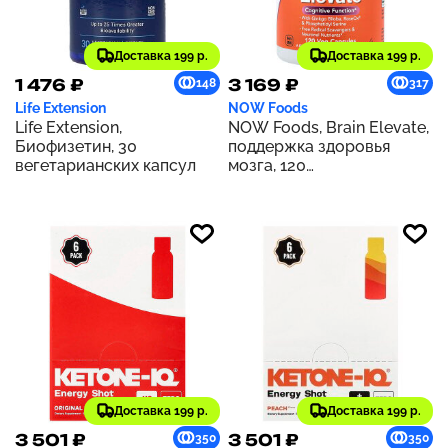
Доставка 199 р.
Доставка 199 р.
1 476 ₽
3 169 ₽
148
317
Life Extension
NOW Foods
Life Extension,
NOW Foods, Brain Elevate,
Биофизетин, 30
поддержка здоровья
вегетарианских капсул
мозга, 120
вегетарианских капсул
Доставка 199 р.
Доставка 199 р.
3 501 ₽
3 501 ₽
350
350