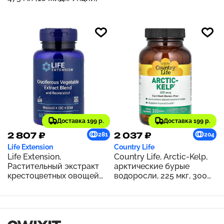
Доставка 199 р.
Доставка 199 р.
2 807 ₽
2 037 ₽
281
204
Life Extension
Country Life
Life Extension,
Country Life, Arctic-Kelp,
Растительный экстракт
арктические бурые
крестоцветных овощей
водоросли, 225 мкг, 300
тройного действия с
таблеток
ресвератролом, 60
вегетарианских капсул