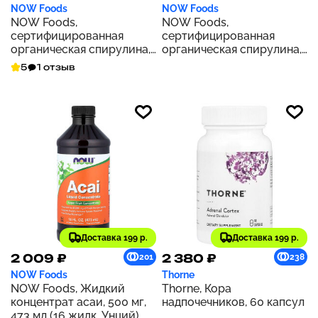
NOW Foods
NOW Foods
NOW Foods,
NOW Foods,
сертифицированная
сертифицированная
органическая спирулина,
органическая спирулина,
двойная сила действия,
1000 мг, 240 таблеток
5
1 отзыв
1000 мг, 120 таблеток
Доставка 199 р.
Доставка 199 р.
2 009 ₽
2 380 ₽
201
238
NOW Foods
Thorne
NOW Foods, Жидкий
Thorne, Кора
концентрат асаи, 500 мг,
надпочечников, 60 капсул
473 мл (16 жидк. Унций)