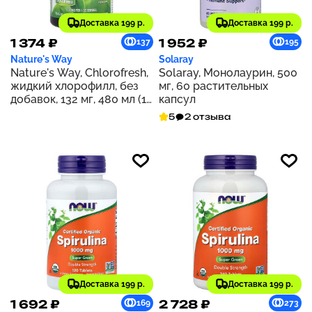
Доставка 199 р.
Доставка 199 р.
1 374 ₽
1 952 ₽
137
195
Nature's Way
Solaray
Nature's Way, Chlorofresh,
Solaray, Монолаурин, 500
жидкий хлорофилл, без
мг, 60 растительных
добавок, 132 мг, 480 мл (16
капсул
жидк. унций)
5
2 отзыва
Доставка 199 р.
Доставка 199 р.
1 692 ₽
2 728 ₽
169
273