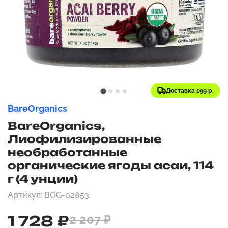
Доставка 199 р.
BareOrganics
BareOrganics,
Лиофилизированные
необработанные
органические ягоды асаи, 114
г (4 унции)
Артикул: BOG-02853
1 728 ₽
2 207 ₽