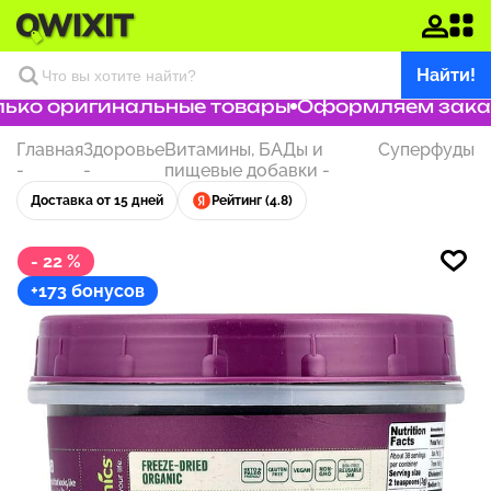
Найти!
ко оригинальные товары
Оформляем заказ з
Главная
Здоровье
Витамины, БАДы и
Суперфуды
-
-
пищевые добавки
-
Доставка от 15 дней
Рейтинг (4.8)
- 22 %
+173 бонусов