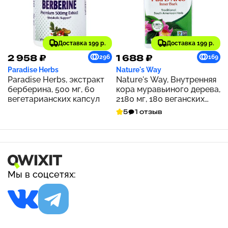
Доставка 199 р.
Доставка 199 р.
2 958 ₽
1 688 ₽
296
169
Paradise Herbs
Nature's Way
Paradise Herbs, экстракт
Nature's Way, Внутренняя
берберина, 500 мг, 60
кора муравьиного дерева,
вегетарианских капсул
2180 мг, 180 веганских
капсул (545 мг на капсулу)
5
1 отзыв
Мы в соцсетях: