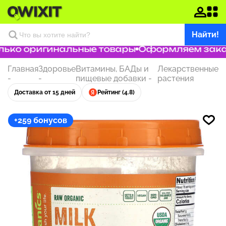
Найти!
ько оригинальные товары
Оформляем заказ з
Главная
Здоровье
Витамины, БАДы и
Лекарственные
-
-
пищевые добавки
-
растения
Доставка от 15 дней
Рейтинг (4.8)
+259 бонусов