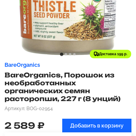
Доставка 199 р.
BareOrganics
BareOrganics, Порошок из
необработанных
органических семян
расторопши, 227 г (8 унций)
Артикул: BOG-02954
2 589 ₽
Добавить в корзину