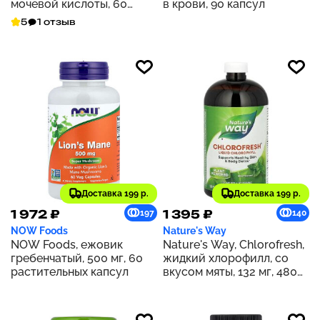
мочевой кислоты, 60
в крови, 90 капсул
растительных капсул
5
1 отзыв
Доставка 199 р.
Доставка 199 р.
1 972 ₽
1 395 ₽
197
140
NOW Foods
Nature's Way
NOW Foods, ежовик
Nature's Way, Chlorofresh,
гребенчатый, 500 мг, 60
жидкий хлорофилл, со
растительных капсул
вкусом мяты, 132 мг, 480
мл (16 жидк. унций) (132 мг
в 2 ст. л.)