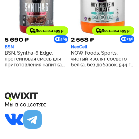
Доставка 199 р.
Доставка 199 р.
5 690 ₽
2 558 ₽
569
256
BSN
NeoCell
BSN, Syntha-6 Edge,
NOW Foods, Sports,
протеиновая смесь для
чистый изолят соевого
приготовления напитка,
белка, без добавок, 544 г
шоколадный молочный
(1,2 фунта)
коктейль, 1,12 кг (2,47
фунта)
Мы в соцсетях: