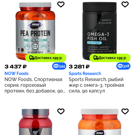
Доставка 199 р.
Доставка 199 р.
3 437 ₽
3 281 ₽
344
328
NOW Foods
Sports Research
NOW Foods, Спортивная
Sports Research, рыбий
серия, гороховый
жир с омега-3, тройная
протеин, без добавок, 907
сила, 90 капсул
г