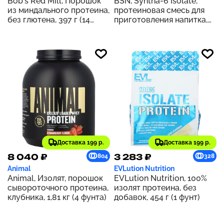
Bob's Red Mill, Порошок
BSN, Syntha-6 Isolate,
из миндального протеина,
протеиновая смесь для
без глютена, 397 г (14
приготовления напитка,
унций)
печенье с арахисовой
пастой, 1,82 кг (4,02 фунта)
Доставка 199 р.
Доставка 199 р.
8 040 ₽
3 283 ₽
804
328
Animal
EVLution Nutrition
Animal, Изолят, порошок
EVLution Nutrition, 100%
сывороточного протеина,
изолят протеина, без
клубника, 1,81 кг (4 фунта)
добавок, 454 г (1 фунт)