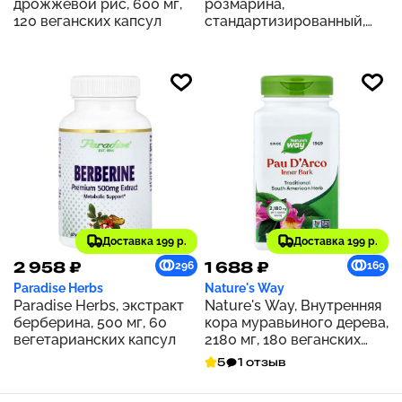
дрожжевой рис, 600 мг,
розмарина,
120 веганских капсул
стандартизированный,
500 мг, 60 капсул
Доставка 199 р.
Доставка 199 р.
2 958 ₽
1 688 ₽
296
169
Paradise Herbs
Nature's Way
Paradise Herbs, экстракт
Nature's Way, Внутренняя
берберина, 500 мг, 60
кора муравьиного дерева,
вегетарианских капсул
2180 мг, 180 веганских
капсул (545 мг на капсулу)
5
1 отзыв