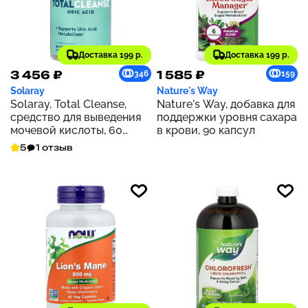
Доставка 199 р.
Доставка 199 р.
3 456 ₽
1 585 ₽
346
159
Solaray
Nature's Way
Solaray, Total Cleanse,
Nature's Way, добавка для
средство для выведения
поддержки уровня сахара
мочевой кислоты, 60
в крови, 90 капсул
растительных капсул
5
1 отзыв