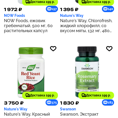
Доставка 199 р.
Доставка 199 р.
1 972 ₽
1 395 ₽
197
140
NOW Foods
Nature's Way
NOW Foods, ежовик
Nature's Way, Chlorofresh,
гребенчатый, 500 мг, 60
жидкий хлорофилл, со
растительных капсул
вкусом мяты, 132 мг, 480
мл (16 жидк. унций) (132 мг
в 2 ст. л.)
Доставка 199 р.
Доставка 199 р.
3 750 ₽
1 830 ₽
375
183
Nature's Way
Swanson
Nature's Way, Красный
Swanson, Экстракт