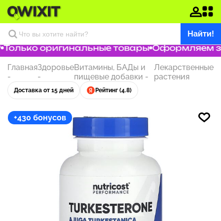
Найти!
Только оригинальные товары
Оформляем зак
Главная
Здоровье
Витамины, БАДы и
Лекарственные
-
-
пищевые добавки
-
растения
Доставка от 15 дней
Рейтинг (4.8)
+430 бонусов