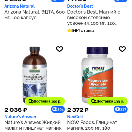
Arizona Natural
Doctor's Best
Arizona Natural, ЭДТА, 600
Doctor's Best, Магний с
мг, 100 капсул
высокой степенью
усвоения, 100 мг, 120
таблеток
5
1 отзыв
Доставка 199 р.
Доставка 199 р.
2 036 ₽
2 372 ₽
204
237
Nature's Answer
NeoCell
Nature's Answer, Жидкий
NOW Foods, Глицинат
малат и глицинат магния,
магния, 200 мг, 180