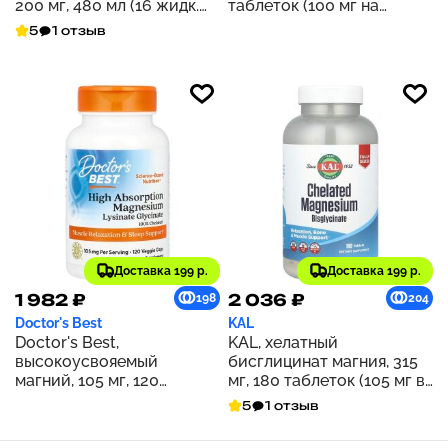
200 мг, 480 мл (16 жидк.
таблеток (100 мг на
Унций)
таблетку)
5
1 отзыв
Доставка 199 р.
Доставка 199 р.
1 982 ₽
2 036 ₽
198
204
Doctor's Best
KAL
Doctor's Best,
KAL, хелатный
высокоусвояемый
бисглицинат магния, 315
магний, 105 мг, 120
мг, 180 таблеток (105 мг в
растительных капсул (52,5
1 таблетке)
5
1 отзыв
мг в 1 капсуле)