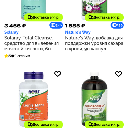
Доставка 199 р.
Доставка 199 р.
3 456 ₽
1 585 ₽
346
159
Solaray
Nature's Way
Solaray, Total Cleanse,
Nature's Way, добавка для
средство для выведения
поддержки уровня сахара
мочевой кислоты, 60
в крови, 90 капсул
растительных капсул
5
1 отзыв
Доставка 199 р.
Доставка 199 р.