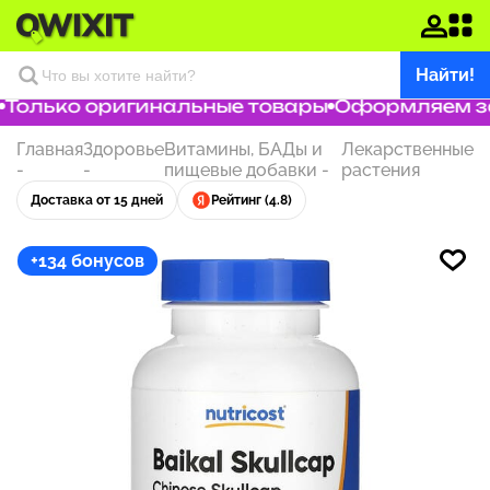
Найти!
Только оригинальные товары
Оформляем зака
Главная
Здоровье
Витамины, БАДы и
Лекарственные
-
-
пищевые добавки
-
растения
Доставка от 15 дней
Рейтинг (4.8)
+134 бонусов