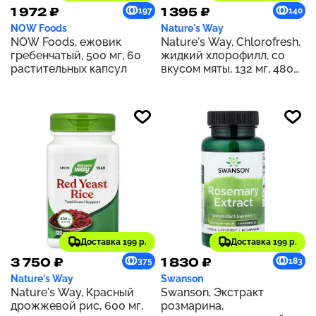
1 972 ₽
1 395 ₽
197
140
NOW Foods
Nature's Way
NOW Foods, ежовик
Nature's Way, Chlorofresh,
гребенчатый, 500 мг, 60
жидкий хлорофилл, со
растительных капсул
вкусом мяты, 132 мг, 480
мл (16 жидк. унций) (132 мг
в 2 ст. л.)
Доставка 199 р.
Доставка 199 р.
3 750 ₽
1 830 ₽
375
183
Nature's Way
Swanson
Nature's Way, Красный
Swanson, Экстракт
дрожжевой рис, 600 мг,
розмарина,