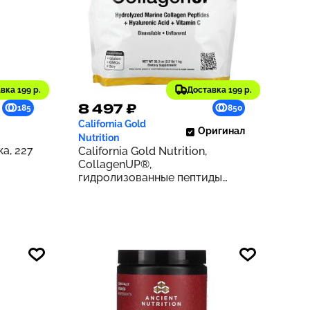
вка 199 р.
Доставка 199 р.
8 497 ₽
185
850
California Gold
Оригинал
Nutrition
а, 227
California Gold Nutrition,
CollagenUP®,
гидролизованные пептиды
морского коллагена с
гиалуроновой кислотой и
витамином C, с нейтральным
вкусом, 1 кг (2,2 фунта)