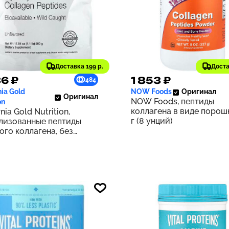
Доставка 199 р.
Доста
6 ₽
1 853 ₽
484
nia Gold
NOW Foods
Оригинал
Оригинал
NOW Foods, пептиды
on
коллагена в виде порошк
rnia Gold Nutrition,
г (8 унций)
лизованные пептиды
ого коллагена, без
к, 500 г (17,64 унции)