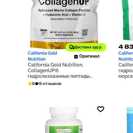
4 410 ₽
4 83
441
Доставка 199 р.
California Gold
Califor
Оригинал
Nutrition
Nutriti
California Gold Nutrition,
Califo
CollagenUP®,
гидро
гидролизованные пептиды
морск
морского коллагена с
добаво
5
9 отзывов
гиалуроновой кислотой и
витамином C, с нейтральным
вкусом, 464 г (1,02 фунта)