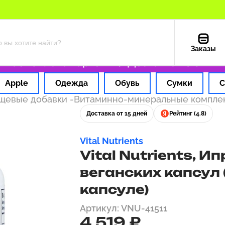
Заказы
ас
Оплата картой РФ
Доставка из США — 1
Apple
Одежда
Обувь
Сумки
С
ищевые добавки
-
Витаминно-минеральные компл
Доставка от 15 дней
Рейтинг (4.8)
Vital Nutrients
Vital Nutrients, И
веганских капсул 
капсуле)
Артикул: VNU-41511
4 519 ₽