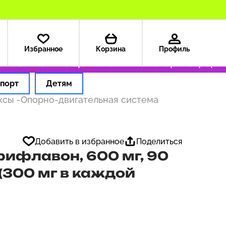
Избранное
Корзина
Профиль
99 ₽
Только оригинальные товары
Оформляем
порт
Детям
ексы
-
Опорно-двигательная система
Добавить в избранное
Поделиться
прифлавон, 600 мг, 90
(300 мг в каждой