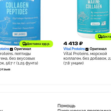
Доста
7 ₽
4 413 ₽
527
Доставка 199 р.
roteins
Оригинал
Vital Proteins
Оригинал
Proteins, пептиды
Vital Proteins, морской
гена, без вкусовых
коллаген, без добавок, 2
к, 567 г (1,25 фунта)
(7,8 унции)
 отзыв
Помощь
ты
Партнерская программа