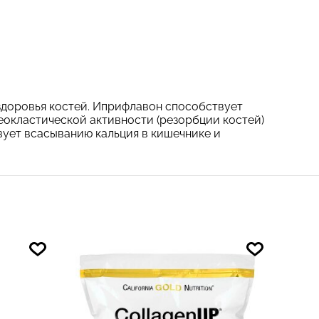
здоровья костей. Иприфлавон способствует
еокластической активности (резорбции костей)
вует всасыванию кальция в кишечнике и