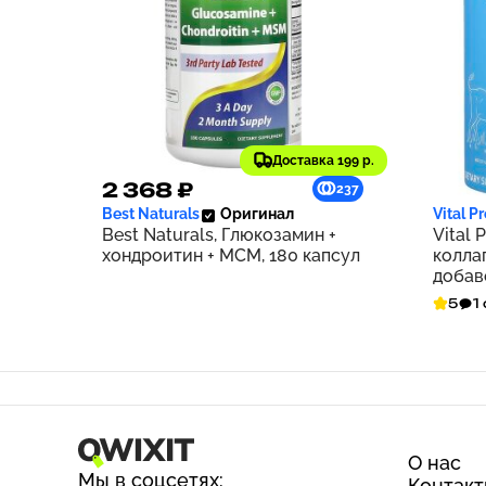
Доставка 199 р.
2 368 ₽
5 26
237
Best Naturals
Оригинал
Vital P
Best Naturals, Глюкозамин +
Vital 
хондроитин + МСМ, 180 капсул
колла
добаво
5
1
О нас
Мы в соцсетях:
Контак