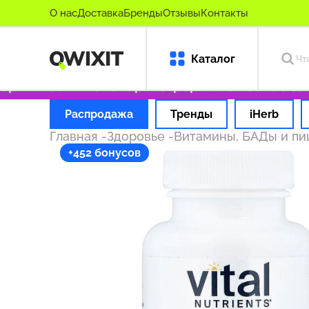
О нас
Доставка
Бренды
Отзывы
Контакты
Каталог
игинальные товары
Оформляем заказ за 1 ч
Распродажа
Тренды
iHerb
Главная
-
Здоровье
-
Витамины, БАДы и п
+452 бонусов