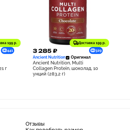
вка 199 р.
Доставка 199 р.
3 285 ₽
441
329
Ancient Nutrition
Оригинал
Ancient Nutrition, Multi
21 г
Collagen Protein, шоколад, 10
унций (283,2 г)
Отзывы
Как подобрать размер