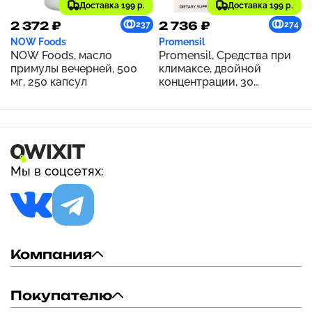
Доставка 199 р.
Доставка 199 р.
2 372 ₽
2 736 ₽
237
274
NOW Foods
Promensil
NOW Foods, масло
Promensil, Средства при
примулы вечерней, 500
климаксе, двойной
мг, 250 капсул
концентрации, 30
таблеток
Мы в соцсетях:
Компания
Покупателю