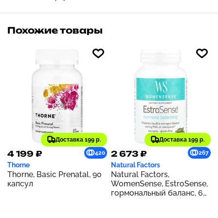
Похожие товары
Доставка 199 р.
Доставка 199 р.
4 199 ₽
2 673 ₽
420
267
Thorne
Natural Factors
Thorne, Basic Prenatal, 90
Natural Factors,
капсул
WomenSense, EstroSense,
гормональный баланс, 60
вегетарианских капсул