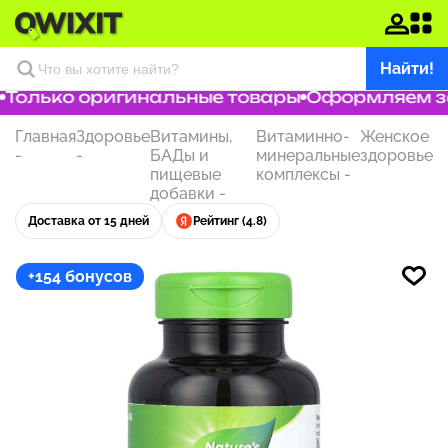
Найти!
Только оригинальные товары
Оформляем зака
Главная
Здоровье
Витамины,
Витаминно-
Женское
-
-
БАДы и
минеральные
здоровье
пищевые
комплексы
-
добавки
-
Доставка от 15 дней
Рейтинг (4.8)
+154 бонусов