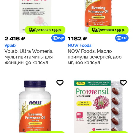
Доставка 199 р.
Доставка 199 р.
2 416 ₽
1 182 ₽
242
118
Vplab
NOW Foods
Vplab, Ultra Women’s,
NOW Foods, Масло
мультивитамины для
примулы вечерней, 500
женщин, 90 капсул
мг, 100 капсул