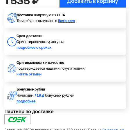
1 535 ₽
Добавить в корзину
Доставка
напрямую из
США
Товар будет выкуплен с
iherb.com
Cрок доставки
Ориентировочно: 24 августа
подробнее о сроках
Оригинальность и качество
подтверждается нашими покупателями,
читать отзывы
Бонусные рубли
+154
Начислим
бонусных рублей
подробнее
Партнер по доставке
Более чем 25000 пунктов выдачи в 470 городах России.
Смотреть на