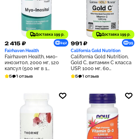
Доставка 199 р.
Доставка 199 р.
2 415 ₽
991 ₽
242
99
Fairhaven Health
California Gold Nutrition
Fairhaven Health, мио-
California Gold Nutrition,
инозитол, 2000 мг, 120
Gold C, витамин C класса
капсул (500 мг в 1
USP, 1000 мг, 60
капсуле)
растительных капсул
5
1 отзыв
5
1 отзыв