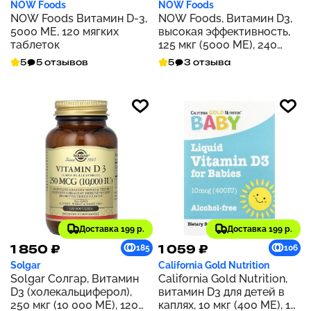
NOW Foods
NOW Foods
NOW Foods Витамин D-3,
NOW Foods, Витамин D3,
5000 МЕ, 120 мягких
высокая эффективность,
таблеток
125 мкг (5000 МЕ), 240
мягких таблеток
5
5 отзывов
5
3 отзыва
Доставка 199 р.
Доставка 199 р.
1 850 ₽
1 059 ₽
185
106
Solgar
California Gold Nutrition
Solgar Солгар, Витамин
California Gold Nutrition,
D3 (холекальциферол),
витамин D3 для детей в
250 мкг (10 000 МЕ), 120
каплях, 10 мкг (400 МЕ), 10