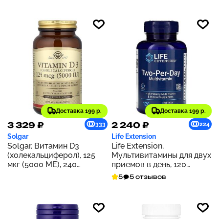
Доставка 199 р.
Доставка 199 р.
3 329 ₽
2 240 ₽
333
224
Solgar
Life Extension
Solgar, Витамин D3
Life Extension,
(холекальциферол), 125
Мультивитамины для двух
мкг (5000 МЕ), 240
приемов в день, 120
растительных капсул
таблеток
5
5 отзывов