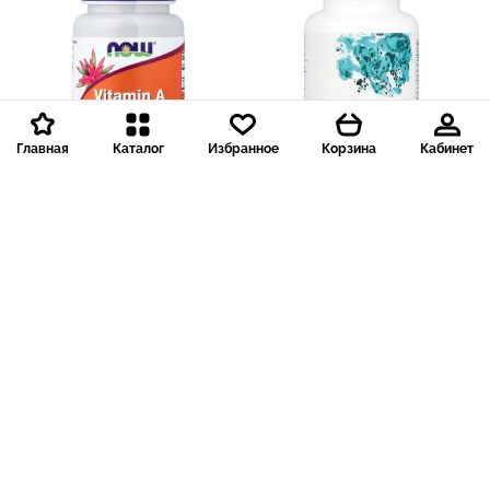
Главная
Каталог
Избранное
Корзина
Кабинет
Доставка 199 р.
Доставка 199 р.
908 ₽
3 175 ₽
91
318
NOW Foods
Thorne
NOW Foods, Витамин А, 10
Thorne Thorn, Базовый
000 МЕ, 100 капсул
комплекс витаминов
группы В, 60 капсул
5
8 отзывов