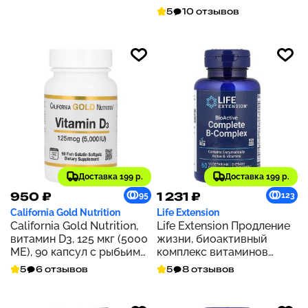
мягких капсул
мл (0,34 жидк. унции)
5
10 отзывов
Доставка 199 р.
Доставка 199 р.
950 ₽
1 231 ₽
95
123
California Gold Nutrition
Life Extension
California Gold Nutrition,
Life Extension Продление
витамин D3, 125 мкг (5000
жизни, биоактивный
МЕ), 90 капсул с рыбьим
комплекс витаминов
желатином
группы В, 60
5
6 отзывов
5
8 отзывов
вегетарианских капсул