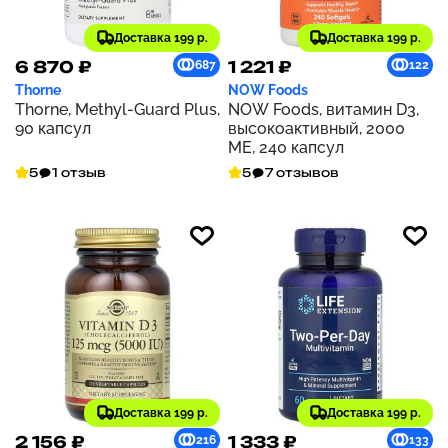
Доставка 199 р.
Доставка 199 р.
6 870 ₽
1 221 ₽
687
122
Thorne
NOW Foods
Thorne, Methyl-Guard Plus,
NOW Foods, витамин D3,
90 капсул
высокоактивный, 2000
МЕ, 240 капсул
5
1 отзыв
5
7 отзывов
Доставка 199 р.
Доставка 199 р.
2 156 ₽
1 333 ₽
216
133