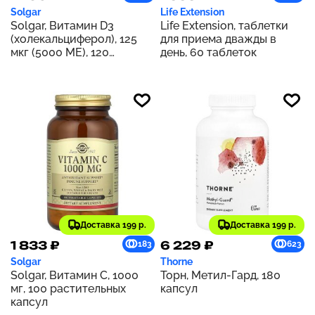
Solgar
Life Extension
Solgar, Витамин D3
Life Extension, таблетки
(холекальциферол), 125
для приема дважды в
мкг (5000 МЕ), 120
день, 60 таблеток
растительных капсул
Доставка 199 р.
Доставка 199 р.
1 833 ₽
6 229 ₽
183
623
Solgar
Thorne
Solgar, Витамин C, 1000
Торн, Метил-Гард, 180
мг, 100 растительных
капсул
капсул