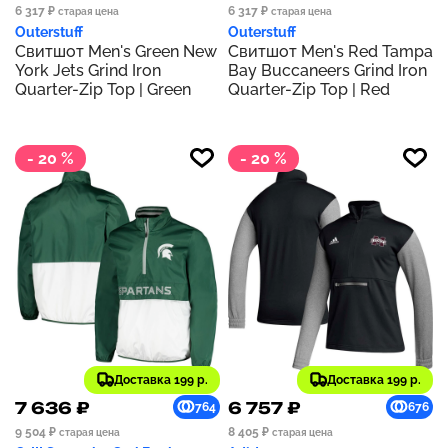
6 317 ₽
6 317 ₽
старая цена
старая цена
Outerstuff
Outerstuff
Свитшот Men's Green New
Свитшот Men's Red Tampa
York Jets Grind Iron
Bay Buccaneers Grind Iron
Quarter-Zip Top | Green
Quarter-Zip Top | Red
- 20 %
- 20 %
Доставка 199 р.
Доставка 199 р.
7 636 ₽
6 757 ₽
764
676
9 504 ₽
8 405 ₽
старая цена
старая цена