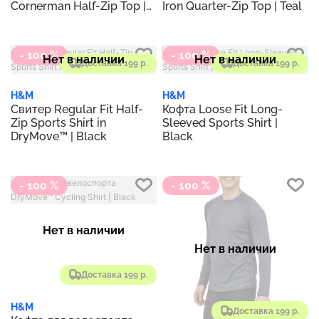
Cornerman Half-Zip Top |
Iron Quarter-Zip Top | Teal
Scarlet
- 100 %
- 100 %
Нет в наличии
Нет в наличии
Доставка 199 р.
Доставка 199 р.
H&M
H&M
Свитер Regular Fit Half-
Кофта Loose Fit Long-
Zip Sports Shirt in
Sleeved Sports Shirt |
DryMove™ | Black
Black
- 100 %
- 100 %
Нет в наличии
Нет в наличии
Доставка 199 р.
H&M
Доставка 199 р.