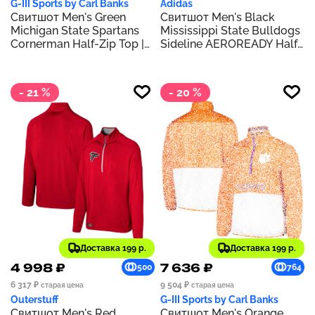
G-III Sports by Carl Banks
Adidas
Свитшот Men's Green
Свитшот Men's Black
Michigan State Spartans
Mississippi State Bulldogs
Cornerman Half-Zip Top |
Sideline AEROREADY Half-
Green
Zip Top | Black
- 21 %
- 20 %
Доставка 199 р.
Доставка 199 р.
4 998 ₽
7 636 ₽
500
764
6 317 ₽
9 504 ₽
старая цена
старая цена
Outerstuff
G-III Sports by Carl Banks
Свитшот Men's Red
Свитшот Men's Orange