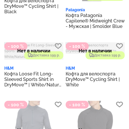
Кофта для велоспорта
DryMove™ Cycling Shirt |
Patagonia
Black
Кофта Patagonia
Capilene® Midweight Crew
- Мужская | Smolder Blue
- 100 %
- 100 %
Нет в наличии
Нет в наличии
Доставка 199 р.
Доставка 199 р.
H&M
H&M
Кофта Loose Fit Long-
Кофта для велоспорта
Sleeved Sports Shirt in
DryMove™ Cycling Shirt |
DryMove™ | White/Natural
White
Power
- 100 %
- 100 %