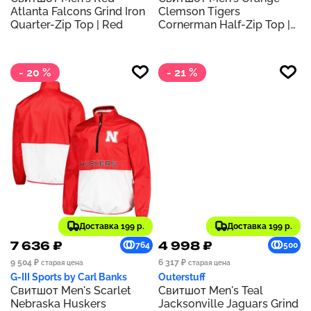
Atlanta Falcons Grind Iron
Clemson Tigers
Quarter-Zip Top | Red
Cornerman Half-Zip Top |
Orange
- 20 %
- 21 %
Доставка 199 р.
Доставка 199 р.
7 636 ₽
4 998 ₽
764
500
9 504 ₽
6 317 ₽
старая цена
старая цена
G-III Sports by Carl Banks
Outerstuff
Свитшот Men's Scarlet
Свитшот Men's Teal
Nebraska Huskers
Jacksonville Jaguars Grind