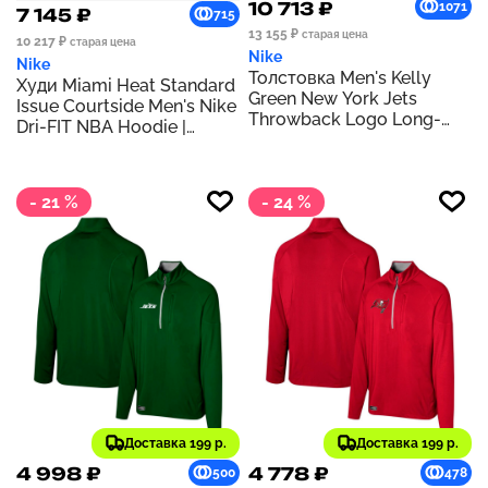
10 713 ₽
1071
7 145 ₽
715
13 155 ₽
старая цена
10 217 ₽
старая цена
Nike
Nike
Толстовка Men's Kelly
Худи Miami Heat Standard
Green New York Jets
Issue Courtside Men's Nike
Throwback Logo Long-
Dri-FIT NBA Hoodie |
Sleeve V-Neck Wind shirt |
Tough Red
Kelly Green
- 21 %
- 24 %
Доставка 199 р.
Доставка 199 р.
4 998 ₽
4 778 ₽
500
478