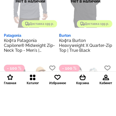
Нет в наличии
Нет в наличии
Доставка 199 р.
Доставка 199 р.
Patagonia
Burton
Кофта Patagonia
Кофта Burton
Capilene® Midweight Zip-
Heavyweight X Quarter-Zip
Neck Top - Men's |
Top | True Black
Smolder Blue
- 100 %
- 100 %
Главная
Каталог
Избранное
Корзина
Кабинет
Нет в наличии
Нет в наличии
Доставка 199 р.
Доставка 199 р.