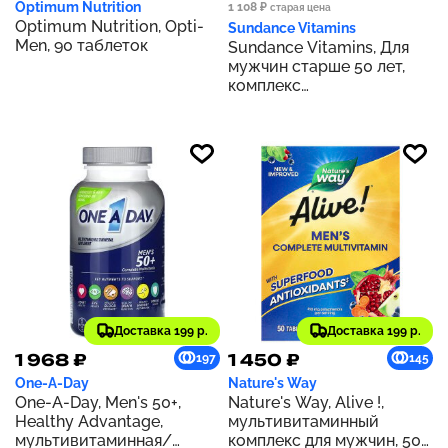
Optimum Nutrition
1 108 ₽
старая цена
Optimum Nutrition, Opti-
Sundance Vitamins
Men, 90 таблеток
Sundance Vitamins, Для
мужчин старше 50 лет,
комплекс
мультивитаминов и
мультиминералов ABC, 60
капсул в оболочке
Доставка 199 р.
Доставка 199 р.
1 968 ₽
1 450 ₽
197
145
One-A-Day
Nature's Way
One-A-Day, Men's 50+,
Nature's Way, Alive !,
Healthy Advantage,
мультивитаминный
мультивитаминная/
комплекс для мужчин, 50