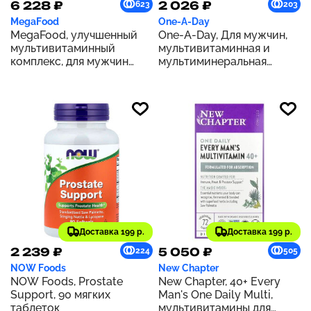
6 228 ₽
2 026 ₽
623
203
MegaFood
One-A-Day
MegaFood, улучшенный
One-A-Day, Для мужчин,
мультивитаминный
мультивитаминная и
комплекс, для мужчин
мультиминеральная
старше 40 лет, 120
добавка VitaCraves, с
таблеток
искусственными
ароматизаторами, 170
жевательных таблеток
Доставка 199 р.
Доставка 199 р.
2 239 ₽
5 050 ₽
224
505
NOW Foods
New Chapter
NOW Foods, Prostate
New Chapter, 40+ Every
Support, 90 мягких
Man's One Daily Multi,
таблеток
мультивитамины для