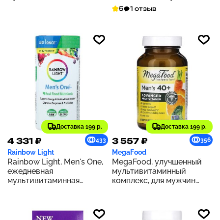
мультиминеральная
таблеток
5
1 отзыв
добавка, 100 таблеток
Доставка 199 р.
Доставка 199 р.
4 331 ₽
3 557 ₽
433
356
Rainbow Light
MegaFood
Rainbow Light, Men's One,
MegaFood, улучшенный
ежедневная
мультивитаминный
мультивитаминная
комплекс, для мужчин
добавка для мужчин,
старше 40 лет, 60
высокая эффективность,
таблеток
120 вегетарианских
таблеток