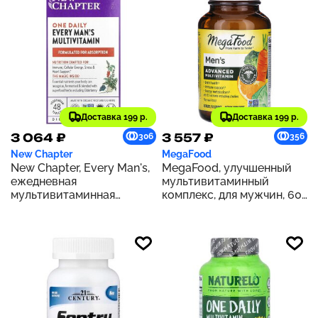
Доставка 199 р.
Доставка 199 р.
3 064 ₽
3 557 ₽
306
356
New Chapter
MegaFood
New Chapter, Every Man's,
MegaFood, улучшенный
ежедневная
мультивитаминный
мультивитаминная
комплекс, для мужчин, 60
добавка для мужчин, 48
таблеток
вегетарианских таблеток