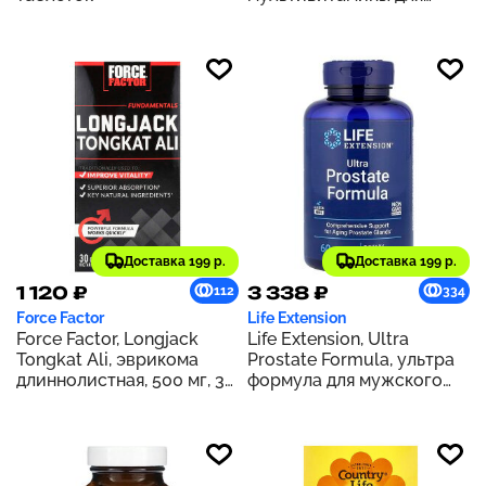
мужчин, 72 растительные
таблетки
Доставка 199 р.
Доставка 199 р.
1 120 ₽
3 338 ₽
112
334
Force Factor
Life Extension
Force Factor, Longjack
Life Extension, Ultra
Tongkat Ali, эврикома
Prostate Formula, ультра
длиннолистная, 500 мг, 30
формула для мужского
капсул
здоровья, 60 капсул