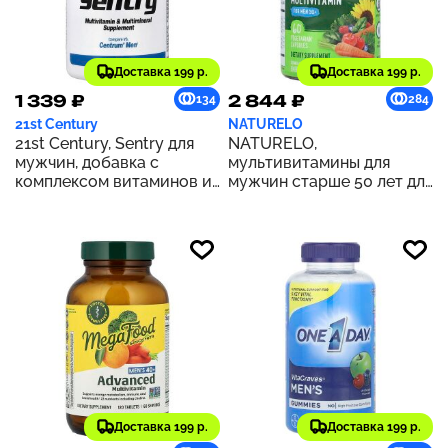
Доставка 199 р.
Доставка 199 р.
1 339 ₽
2 844 ₽
134
284
21st Century
NATURELO
21st Century, Sentry для
NATURELO,
мужчин, добавка с
мультивитамины для
комплексом витаминов и
мужчин старше 50 лет для
микроэлементов, 120
приема один раз в день,
таблеток
60 вегетарианских капсул
Доставка 199 р.
Доставка 199 р.