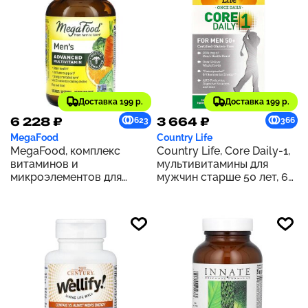
Доставка 199 р.
Доставка 199 р.
6 228 ₽
3 664 ₽
623
366
MegaFood
Country Life
MegaFood, комплекс
Country Life, Core Daily-1,
витаминов и
мультивитамины для
микроэлементов для
мужчин старше 50 лет, 60
мужчин, 120 таблеток
таблеток