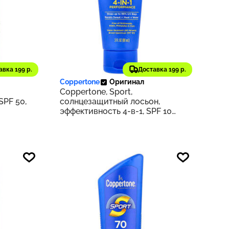
1 870 ₽
авка 199 р.
Доставка 199 р.
133
187
Coppertone
Оригинал
Coppertone, Sport,
SPF 50,
солнцезащитный лосьон,
эффективность 4-в-1, SPF 100,
89 мл (3 жидк. унц.)