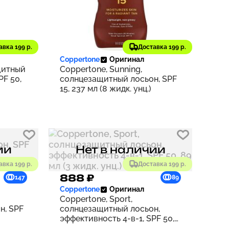
1 471 ₽
авка 199 р.
Доставка 199 р.
153
147
Coppertone
Оригинал
щитный
Coppertone, Sunning,
PF 50,
солнцезащитный лосьон, SPF
15, 237 мл (8 жидк. унц.)
ии
Нет в наличии
авка 199 р.
Доставка 199 р.
888 ₽
147
89
Coppertone
Оригинал
Coppertone, Sport,
н, SPF
солнцезащитный лосьон,
эффективность 4-в-1, SPF 50,
89 мл (3 жидк. унц.)