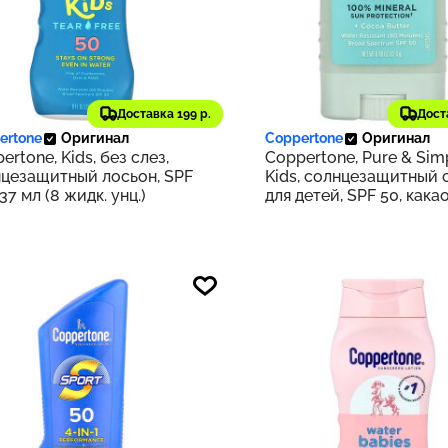
27 ₽
1 166 ₽
Доставка 199 р.
Дост
163
ertone
Оригинал
Coppertone
Оригинал
ertone, Kids, без слез,
Coppertone, Pure & Simp
цезащитный лосьон, SPF
Kids, солнцезащитный 
237 мл (8 жидк. унц.)
для детей, SPF 50, кака
масло, 13,9 г (0,49 унции