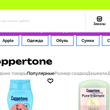
Заказы
ас
Оплата картой РФ
Доставка из США — 1
Apple
Одежда
Обувь
Сумки
С
ppertone
дние товары
Популярные
Размер скидки
Дешевле