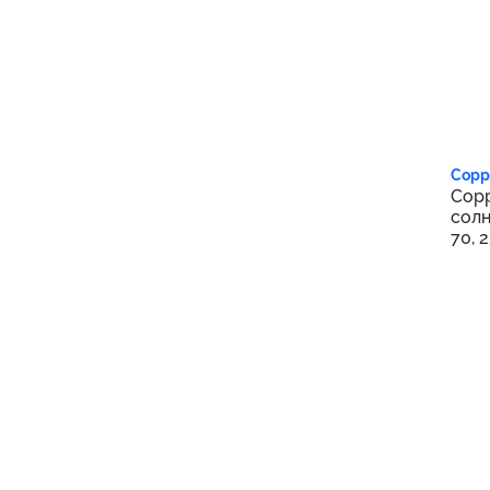
1 8
Copp
Copp
солн
70, 