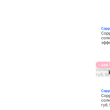
1 5
Copp
Copp
солн
эффе
207 
- 100
Copp
Copp
солн
губ, 