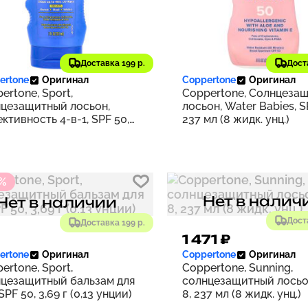
33 ₽
1 533 ₽
Доставка 199 р.
Дост
153
ertone
Оригинал
Coppertone
Оригинал
ertone, Sport,
Coppertone, Солнцеза
цезащитный лосьон,
лосьон, Water Babies, S
ктивность 4-в-1, SPF 50,
237 мл (8 жидк. унц.)
мл (7 жидк. Унций)
 %
Нет в налич
Нет в наличии
Дост
Доставка 199 р.
1 471 ₽
ertone
Оригинал
Coppertone
Оригинал
ertone, Sport,
Coppertone, Sunning,
цезащитный бальзам для
солнцезащитный лосьо
SPF 50, 3,69 г (0,13 унции)
8, 237 мл (8 жидк. унц.)