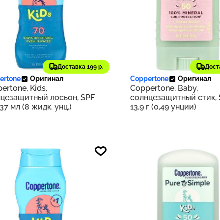
70 ₽
1 327 ₽
Доставка 199 р.
Дост
187
ertone
Оригинал
Coppertone
Оригинал
ertone, Kids,
Coppertone, Baby,
цезащитный лосьон, SPF
солнцезащитный стик, 
237 мл (8 жидк. унц.)
13,9 г (0,49 унции)