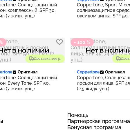
ertone, Солнцезащитный
Coppertone, Sport Miner
он, комплексный, SPF 30,
солнцезащитное средс
мл (7 жидк. унц.)
оксидом цинка, SPF 50,
(5 жидк. унц.)
 %
- 100 %
Нет в наличии
Нет в налич
Доставка 199 р.
Дост
ertone
Оригинал
Coppertone
Оригинал
ertone, Солнцезащитный
Coppertone, Солнцеза
он, Every Tone, SPF 50,
лосьон для лица, SPF 45
мл (7 жидк. унц.)
(2,5 жидк. унц.)
Помощь
ты
Партнерская программа
Бонусная программа