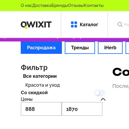
О нас
Доставка
Бренды
Отзывы
Контакты
Каталог
ригинальные товары
Оформляем заказ за 1 ч
Распродажа
Тренды
iHerb
Фильтр
Co
Все категории
Красота и уход
После
Со скидкой
Цены