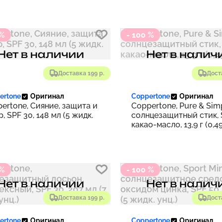
 %
- 100 %
Нет в наличии
Нет в налич
Доставка 199 р.
Дост
ertone
Оригинал
Coppertone
Оригинал
ertone, Сияние, защита и
Coppertone, Pure & Simp
р, SPF 30, 148 мл (5 жидк.
солнцезащитный стик, 
какао-масло, 13,9 г (0,4
унции)
 %
- 100 %
Нет в наличии
Нет в налич
Доставка 199 р.
Дост
ertone
Оригинал
Coppertone
Оригинал