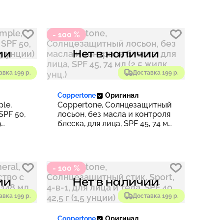
- 100 %
ии
Нет в наличии
авка 199 р.
Доставка 199 р.
Coppertone
Оригинал
le,
Coppertone, Солнцезащитный
SPF 50,
лосьон, без масла и контроля
9
блеска, для лица, SPF 45, 74 мл
(2,5 жидк. унц.)
- 100 %
ии
Нет в наличии
авка 199 р.
Доставка 199 р.
Coppertone
Оригинал