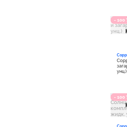
- 100
Copp
Copp
зага
унц.)
- 100
Copp