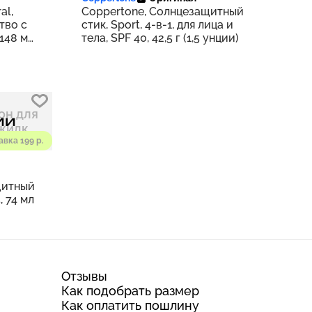
al,
Coppertone, Солнцезащитный
тво с
стик, Sport, 4-в-1, для лица и
 148 мл
тела, SPF 40, 42,5 г (1,5 унции)
ии
авка 199 р.
щитный
, 74 мл
Отзывы
Как подобрать размер
Как оплатить пошлину