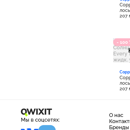
Copp
лось
207 
- 100
Copp
Copp
лось
207 
О нас
Мы в соцсетях:
Контак
Бренды