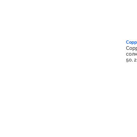
1 6
Copp
Copp
солн
50, 