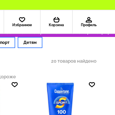
Избранное
Корзина
Профиль
99 ₽
Только оригинальные товары
Оформляем
порт
Детям
20 товаров найдено
Дороже