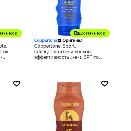
1 870 ₽
авка 199 р.
Доставка 199 р.
117
187
Coppertone
Оригинал
le,
Coppertone, Sport,
стик
солнцезащитный лосьон,
о-
эффективность 4-в-1, SPF 70,
)
207 мл (7 жидк. унц.)