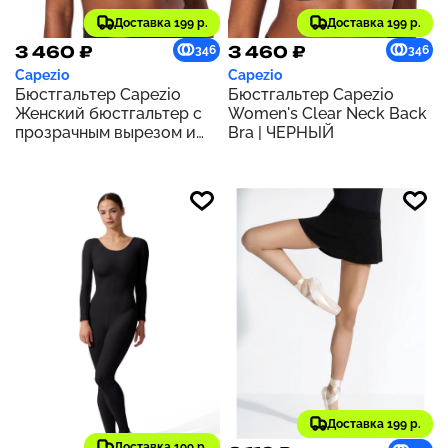
Доставка 199 р.
Доставка 199 р.
3 460 ₽
3 460 ₽
346
346
Capezio
Capezio
Бюстгальтер Capezio
Бюстгальтер Capezio
Женский бюстгальтер с
Women's Clear Neck Back
прозрачным вырезом и
Bra | ЧЕРНЫЙ
спиной | МОККА
Доставка 199 р.
Доставка 199 р.