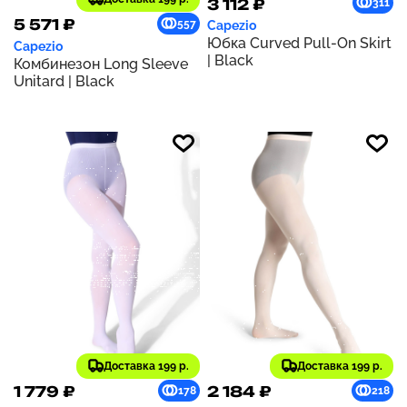
3 112 ₽
311
5 571 ₽
557
Capezio
Юбка Curved Pull-On Skirt
Capezio
| Black
Комбинезон Long Sleeve
Unitard | Black
Доставка 199 р.
Доставка 199 р.
1 779 ₽
2 184 ₽
178
218