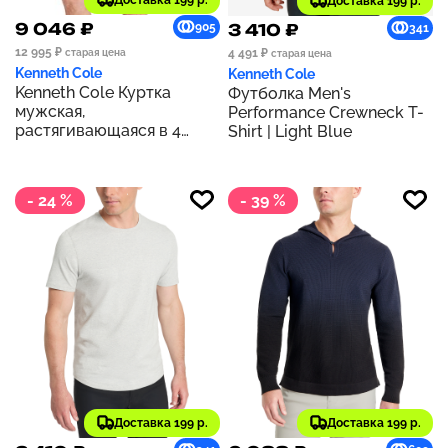
Доставка 199 р.
Доставка 199 р.
9 046 ₽
3 410 ₽
905
341
12 995 ₽
4 491 ₽
старая цена
старая цена
Kenneth Cole
Kenneth Cole
Kenneth Cole Куртка
Футболка Men's
мужская,
Performance Crewneck T-
растягивающаяся в 4
Shirt | Light Blue
стороны, водостойкая, с
принтом, рубашка-
рубашка из сирсакера |
- 24 %
- 39 %
NAVY
Доставка 199 р.
Доставка 199 р.