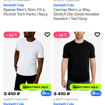
10 037 ₽
10 037 ₽
старая цена
старая цена
Kenneth Cole
Kenneth Cole
Брюки Men's Slim-Fit 5-
Свитер Men's 4-Way
Pocket Tech Pants | Navy
Stretch Die-Dyed Hooded
Sweater | Tan/Grey
- 24 %
- 24 %
Доставка 199 р.
Доставка 199 р.
3 410 ₽
3 410 ₽
341
341
4 491 ₽
4 491 ₽
старая цена
старая цена
Kenneth Cole
Kenneth Cole