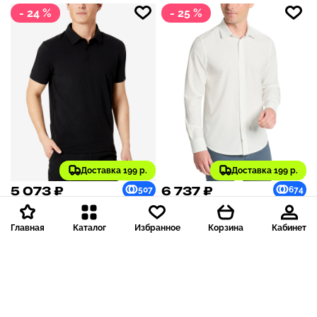
- 24 %
- 25 %
Доставка 199 р.
Доставка 199 р.
5 073 ₽
6 737 ₽
507
674
6 709 ₽
8 928 ₽
старая цена
старая цена
Kenneth Cole
Kenneth Cole
Главная
Каталог
Избранное
Корзина
Кабинет
Рубашка поло Men's
Рубашка Men's Slim-Fit
Performance Button Polo |
Performance Stretch
Black
Printed Button-Down Shirt
| White/Blue
- 24 %
- 24 %