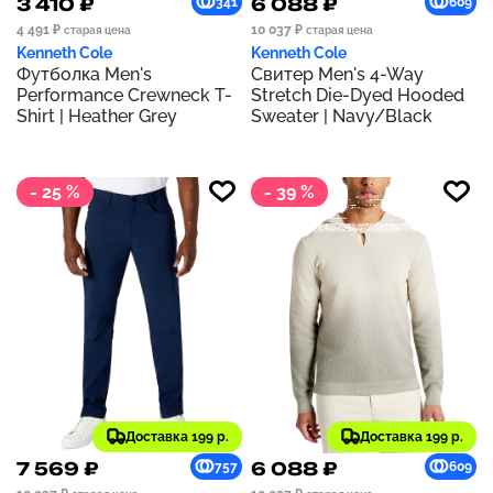
3 410 ₽
6 088 ₽
341
609
4 491 ₽
10 037 ₽
старая цена
старая цена
Kenneth Cole
Kenneth Cole
Футболка Men's
Свитер Men's 4-Way
Performance Crewneck T-
Stretch Die-Dyed Hooded
Shirt | Heather Grey
Sweater | Navy/Black
- 25 %
- 39 %
Доставка 199 р.
Доставка 199 р.
7 569 ₽
6 088 ₽
757
609