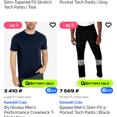
Slim-Tapered Fit Stretch
Pocket Tech Pants | Grey
Tech Pants | Teal
- 24 %
- 25 %
Доставка 199 р.
Доставка 199 р.
3 410 ₽
7 569 ₽
341
757
4 491 ₽
10 037 ₽
старая цена
старая цена
Kenneth Cole
Kenneth Cole
Футболка Men's
Брюки Men's Slim-Fit 5-
Performance Crewneck T-
Pocket Tech Pants | Black