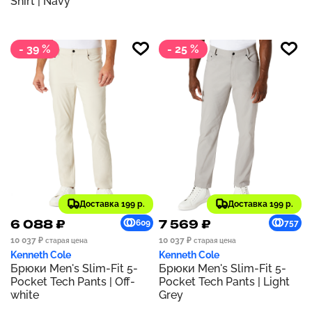
Shirt | Navy
- 39 %
- 25 %
Доставка 199 р.
Доставка 199 р.
6 088 ₽
7 569 ₽
609
757
10 037 ₽
10 037 ₽
старая цена
старая цена
Kenneth Cole
Kenneth Cole
Брюки Men's Slim-Fit 5-
Брюки Men's Slim-Fit 5-
Pocket Tech Pants | Off-
Pocket Tech Pants | Light
white
Grey