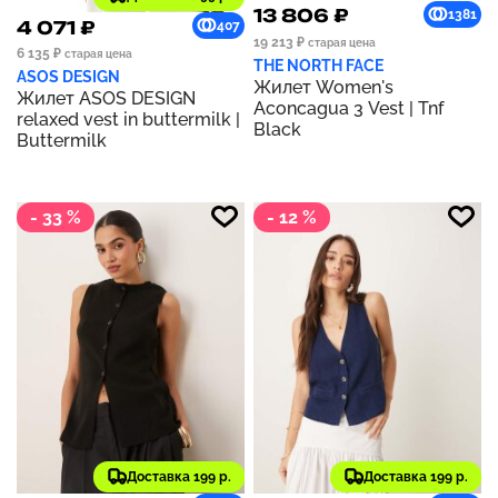
13 806 ₽
1381
4 071 ₽
407
19 213 ₽
старая цена
6 135 ₽
старая цена
THE NORTH FACE
ASOS DESIGN
Жилет Women's
Жилет ASOS DESIGN
Aconcagua 3 Vest | Tnf
relaxed vest in buttermilk |
Black
Buttermilk
- 33 %
- 12 %
Доставка 199 р.
Доставка 199 р.