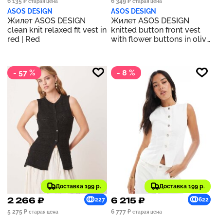
6 135 ₽
6 349 ₽
старая цена
старая цена
ASOS DESIGN
ASOS DESIGN
Жилет ASOS DESIGN
Жилет ASOS DESIGN
clean knit relaxed fit vest in
knitted button front vest
red | Red
with flower buttons in olive
| GREEN
- 57 %
- 8 %
Доставка 199 р.
Доставка 199 р.
2 266 ₽
6 215 ₽
227
622
5 275 ₽
6 777 ₽
старая цена
старая цена