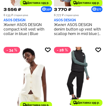
Доставка 199 р.
Доставка 199 р.
3 556 ₽
3 770 ₽
356
377
6 135 ₽
6 777 ₽
старая цена
старая цена
ASOS DESIGN
ASOS DESIGN
Жилет ASOS DESIGN
Жилет ASOS DESIGN
compact knit vest with
denim button up vest with
collar in blue | Blue
scallop hem in mid blue |
BLUE
- 34 %
- 28 %
Доставка 199 р.
Доставка 199 р.