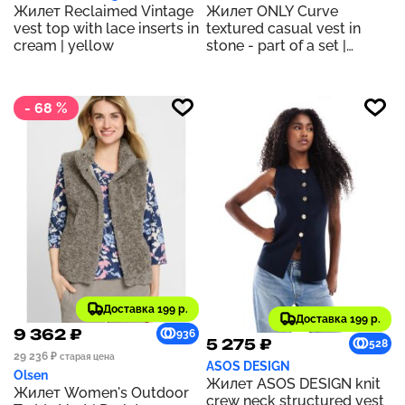
Жилет Reclaimed Vintage
Жилет ONLY Curve
vest top with lace inserts in
textured casual vest in
cream | yellow
stone - part of a set |
STONE
- 68 %
Доставка 199 р.
Доставка 199 р.
9 362 ₽
936
5 275 ₽
528
29 236 ₽
старая цена
ASOS DESIGN
Olsen
Жилет ASOS DESIGN knit
Жилет Women's Outdoor
crew neck structured vest