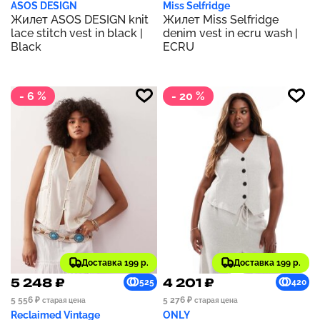
ASOS DESIGN
Miss Selfridge
Жилет ASOS DESIGN knit
Жилет Miss Selfridge
lace stitch vest in black |
denim vest in ecru wash |
Black
ECRU
- 6 %
- 20 %
Доставка 199 р.
Доставка 199 р.
5 248 ₽
4 201 ₽
525
420
5 556 ₽
5 276 ₽
старая цена
старая цена
Reclaimed Vintage
ONLY