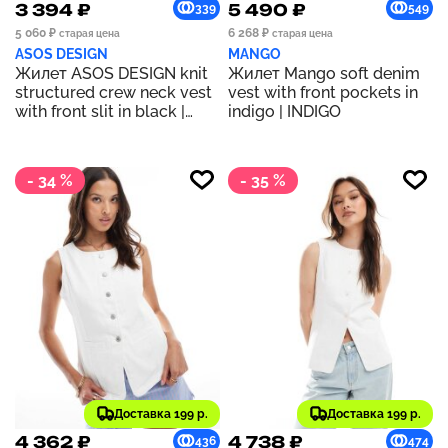
3 394 ₽
5 490 ₽
339
549
5 060 ₽
6 268 ₽
старая цена
старая цена
ASOS DESIGN
MANGO
Жилет ASOS DESIGN knit
Жилет Mango soft denim
structured crew neck vest
vest with front pockets in
with front slit in black |
indigo | INDIGO
Black
- 34 %
- 35 %
Доставка 199 р.
Доставка 199 р.
4 362 ₽
4 738 ₽
436
474