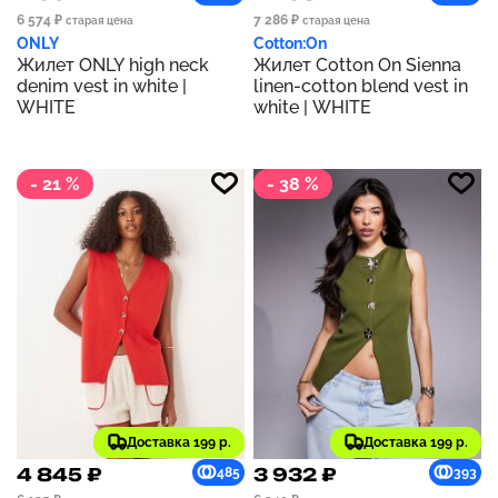
6 574 ₽
7 286 ₽
старая цена
старая цена
ONLY
Cotton:On
Жилет ONLY high neck
Жилет Cotton On Sienna
denim vest in white |
linen-cotton blend vest in
WHITE
white | WHITE
- 21 %
- 38 %
Доставка 199 р.
Доставка 199 р.
4 845 ₽
3 932 ₽
485
393