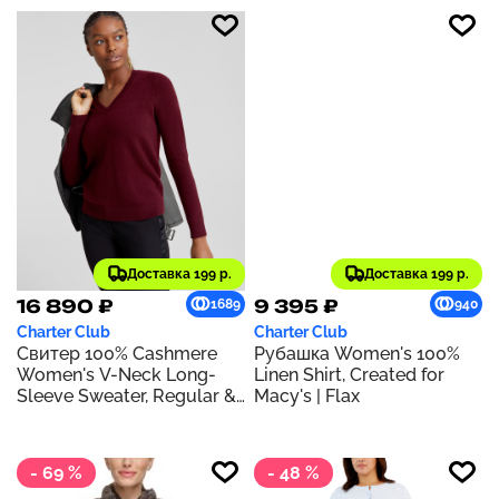
Доставка 199 р.
Доставка 199 р.
16 890 ₽
9 395 ₽
1689
940
Charter Club
Charter Club
Свитер 100% Cashmere
Рубашка Women's 100%
Women's V-Neck Long-
Linen Shirt, Created for
Sleeve Sweater, Regular &
Macy's | Flax
Petites, Created for Macy's
| Crantini
- 69 %
- 48 %