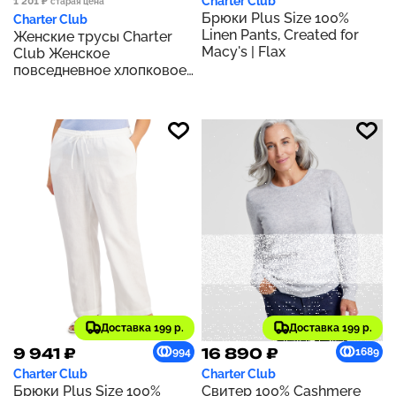
Charter Club
1 201 ₽
старая цена
Брюки Plus Size 100%
Charter Club
Linen Pants, Created for
Женские трусы Charter
Macy's | Flax
Club Женское
повседневное хлопковое
бикини-белье, созданное
для Macy's | ORCHID PINK
Доставка 199 р.
Доставка 199 р.
9 941 ₽
16 890 ₽
994
1689
Charter Club
Charter Club
Брюки Plus Size 100%
Свитер 100% Cashmere