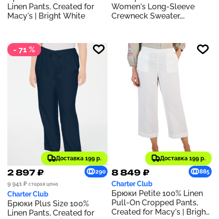
Linen Pants, Created for
Women's Long-Sleeve
Macy's | Bright White
Crewneck Sweater,
Regular & Petites, Created
for Macy's | Ice Grey
Heather
- 71 %
Доставка 199 р.
Доставка 199 р.
2 897 ₽
8 849 ₽
290
885
Charter Club
9 941 ₽
старая цена
Брюки Petite 100% Linen
Charter Club
Pull-On Cropped Pants,
Брюки Plus Size 100%
Created for Macy's | Bright
Linen Pants, Created for