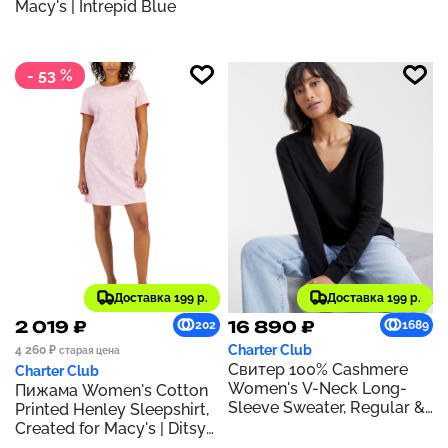
White
Macy's | Intrepid Blue
- 53 %
Доставка 199 р.
Доставка 199 р.
2 019 ₽
16 890 ₽
202
1689
Charter Club
4 260 ₽
старая цена
Свитер 100% Cashmere
Charter Club
Women's V-Neck Long-
Пижама Women's Cotton
Sleeve Sweater, Regular &
Printed Henley Sleepshirt,
Petites, Created for Macy's
Created for Macy's | Ditsy
| Classic Black
Floral