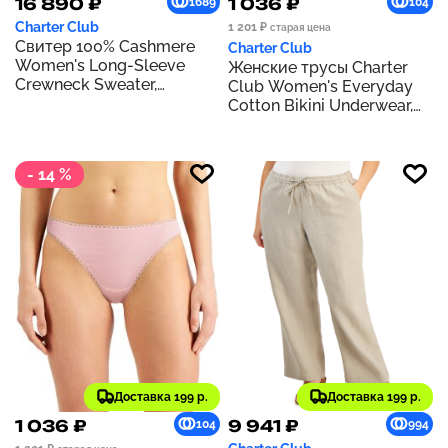
16 890 ₽
1 036 ₽
1689
104
Charter Club
1 201 ₽
старая цена
Свитер 100% Cashmere
Charter Club
Women's Long-Sleeve
Женские трусы Charter
Crewneck Sweater,
Club Women's Everyday
Regular & Petites, Created
Cotton Bikini Underwear,
for Macy's | Fierce Pink
Created for Macy's |
HEATHER STORM
- 14 %
Доставка 199 р.
Доставка 199 р.
1 036 ₽
9 941 ₽
104
994