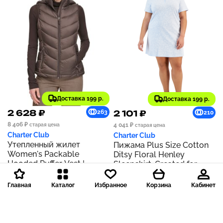
Доставка 199 р.
Доставка 199 р.
2 628 ₽
2 101 ₽
263
210
8 406 ₽
4 041 ₽
старая цена
старая цена
Charter Club
Charter Club
Утепленный жилет
Пижама Plus Size Cotton
Women's Packable
Ditsy Floral Henley
Hooded Puffer Vest |
Sleepshirt, Created for
Chocolate
Macy's | Paisley Floral
Главная
Каталог
Избранное
Корзина
Кабинет
- 53 %
- 33 %