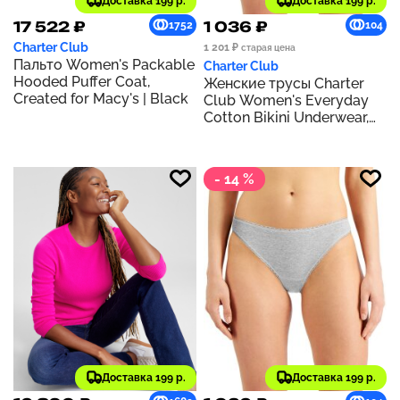
Доставка 199 р.
Доставка 199 р.
17 522 ₽
1 036 ₽
1752
104
Charter Club
1 201 ₽
старая цена
Пальто Women's Packable
Charter Club
Hooded Puffer Coat,
Женские трусы Charter
Created for Macy's | Black
Club Women's Everyday
Cotton Bikini Underwear,
Created for Macy's |
CLASSIC BLACK
- 14 %
Доставка 199 р.
Доставка 199 р.