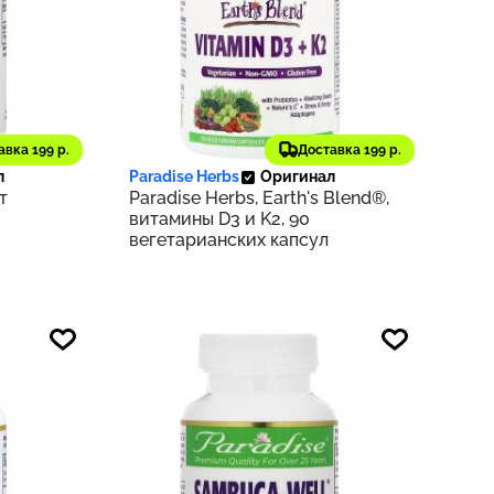
1 857 ₽
авка 199 р.
Доставка 199 р.
656
186
л
Paradise Herbs
Оригинал
т
Paradise Herbs, Earth's Blend®,
витамины D3 и K2, 90
вегетарианских капсул