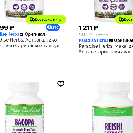
Доставка 199 р.
Дост
99 ₽
1 211 ₽
270
ise Herbs
Оригинал
1 534 ₽
старая цена
dise Herbs, Астрагал, 250
Paradise Herbs
Оригина
120 вегетарианских капсул
Paradise Herbs, Мака, 25
60 вегетарианских кап