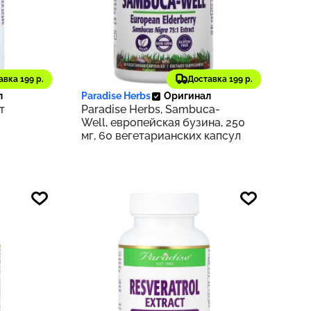
2 699 ₽
авка 199 р.
Доставка 199 р.
186
270
л
Paradise Herbs
Оригинал
т
Paradise Herbs, Sambuca-
Well, европейская бузина, 250
мг, 60 вегетарианских капсул