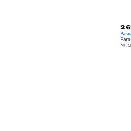
2 6
Parad
Para
мг, 