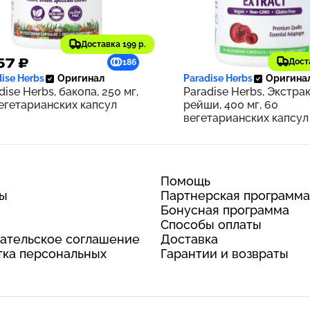
Доставка 199 р.
57 ₽
2 593 ₽
Дост
186
ise Herbs
Оригинал
Paradise Herbs
Оригина
dise Herbs, бакопа, 250 мг,
Paradise Herbs, Экстра
егетарианских капсул
рейши, 400 мг, 60
вегетарианских капсул
Помощь
ты
Партнерская программа
Бонусная программа
Способы оплаты
ательское соглашение
Доставка
ка персональных
Гарантии и возвраты