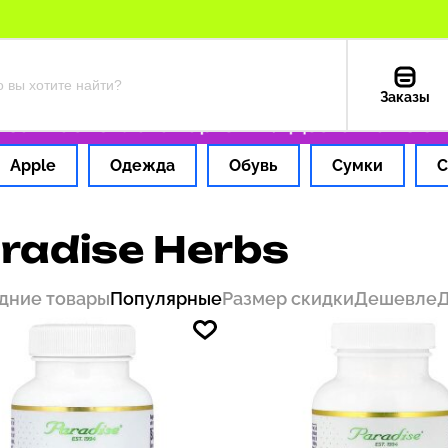
Заказы
1 час
Оплата картой РФ
Доставка из США —
Apple
Одежда
Обувь
Сумки
С
radise Herbs
дние товары
Популярные
Размер скидки
Дешевле