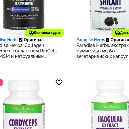
79 ₽
1 857 ₽
Доставка 199 р.
Дост
238
ise Herbs
Оригинал
Paradise Herbs
Оригина
dise Herbs, Collagen
Paradise Herbs, экстрак
eme с коллагеном BioCell,
мумиё, 250 мг, 60
iMSM и натруальным
вегетарианских капсул
мином C, 60 капсул