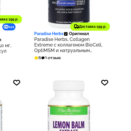
авка 199 р.
3 925 ₽
Доставка 199 р.
121
393
Paradise Herbs
Оригинал
Paradise Herbs, Collagen
л
Extreme с коллагеном BioCell,
0 мг,
OptiMSM и натруальным
сул
витамином C, 120 капсул
5
1 отзыв