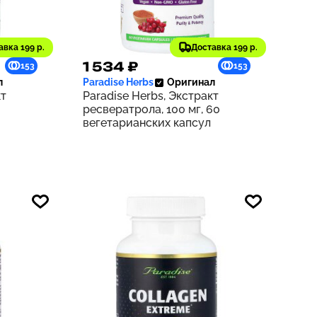
авка 199 р.
Доставка 199 р.
1 534 ₽
153
153
л
Paradise Herbs
Оригинал
кт
Paradise Herbs, Экстракт
ресвератрола, 100 мг, 60
вегетарианских капсул