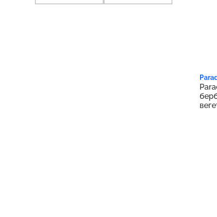
2 9
Parad
Para
берб
веге