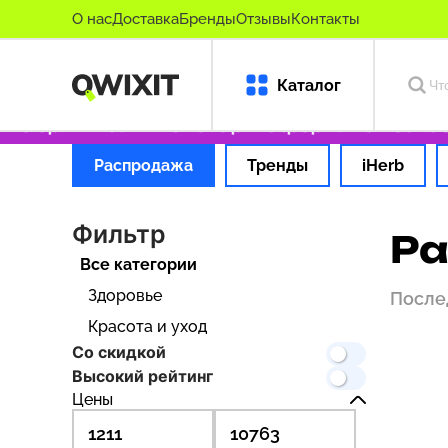
О нас
Доставка
Бренды
Отзывы
Контакты
Каталог
 оригинальные товары
Оформляем заказ за 
Распродажа
Тренды
iHerb
Фильтр
Pa
Все категории
Здоровье
После
Красота и уход
Со скидкой
Высокий рейтинг
Цены