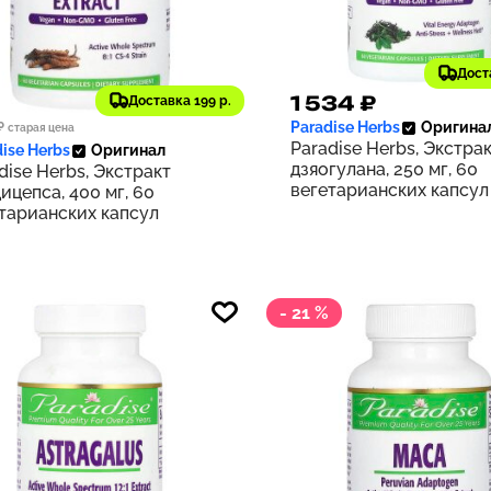
Дост
95 ₽
1 534 ₽
Доставка 199 р.
170
Paradise Herbs
Оригина
₽
старая цена
Paradise Herbs, Экстра
ise Herbs
Оригинал
дзяогулана, 250 мг, 60
dise Herbs, Экстракт
вегетарианских капсул
ицепса, 400 мг, 60
тарианских капсул
- 21 %