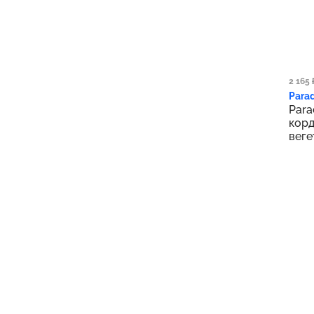
1 6
2 165 
Parad
Para
корд
веге