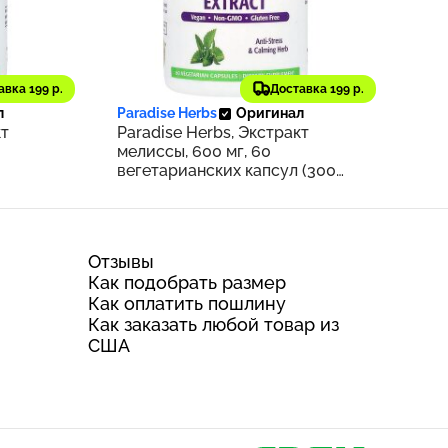
2 165 ₽
авка 199 р.
Доставка 199 р.
259
217
л
Paradise Herbs
Оригинал
кт
Paradise Herbs, Экстракт
мелиссы, 600 мг, 60
вегетарианских капсул (300
мг на капсулу)
Отзывы
Как подобрать размер
Как оплатить пошлину
Как заказать любой товар из
США