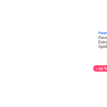
2 3
Parad
Para
Extr
Opt
вита
- 22 %