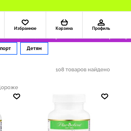
Избранное
Корзина
Профиль
 199 ₽
Только оригинальные товары
Оформл
порт
Детям
108 товаров найдено
Дороже